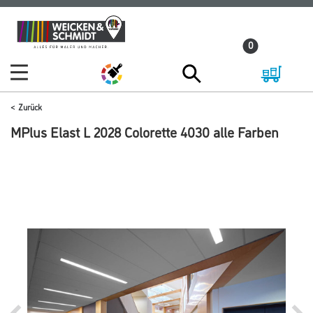
Zum
Zum
Inhalt
Navigationsmenü
0
springen
springen
Zurück
MPlus Elast L 2028 Colorette 4030 alle Farben