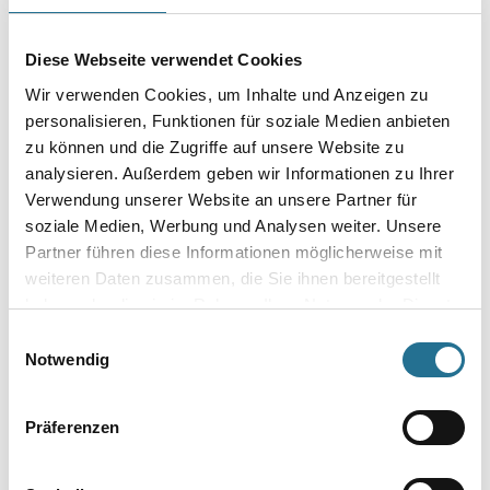
Diese Webseite verwendet Cookies
Wir verwenden Cookies, um Inhalte und Anzeigen zu
MPlus MultiVorstrich 10,0
MPlus MultiVorstrich 5,0 kg
personalisieren, Funktionen für soziale Medien anbieten
kg EC1 Plus & Blauer
EC1 Plus & Blauer Engel
zu können und die Zugriffe auf unsere Website zu
Engel NEU
NEU
analysieren. Außerdem geben wir Informationen zu Ihrer
8001-003349
8001-003350
Verwendung unserer Website an unsere Partner für
Bitte einloggen, um Preise zu
Bitte einloggen, um Preise zu
soziale Medien, Werbung und Analysen weiter. Unsere
sehen
sehen
Partner führen diese Informationen möglicherweise mit
weiteren Daten zusammen, die Sie ihnen bereitgestellt
haben oder die sie im Rahmen Ihrer Nutzung der Dienste
gesammelt haben.
Einwilligungsauswahl
Notwendig
PRODUKTEIGENSCHAFTEN
Produkteigenschaft
Präferenzen
- Hergestellt aus natürlichen und erneuerbaren Rohstoffen
- Langlebig, umweltfreundlich, strapazierfähig, hygienisch und
pflegeleicht