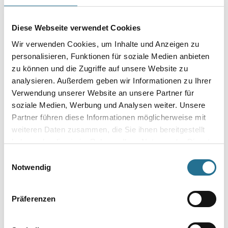
Diese Webseite verwendet Cookies
Wir verwenden Cookies, um Inhalte und Anzeigen zu
MPlus MultiVorstrich 10,0
MPlus MultiVorstrich 5,0 kg
personalisieren, Funktionen für soziale Medien anbieten
kg EC1 Plus & Blauer
EC1 Plus & Blauer Engel
zu können und die Zugriffe auf unsere Website zu
Engel NEU
NEU
analysieren. Außerdem geben wir Informationen zu Ihrer
8001-003349
8001-003350
Verwendung unserer Website an unsere Partner für
Bitte einloggen, um Preise zu
Bitte einloggen, um Preise zu
soziale Medien, Werbung und Analysen weiter. Unsere
sehen
sehen
Partner führen diese Informationen möglicherweise mit
weiteren Daten zusammen, die Sie ihnen bereitgestellt
haben oder die sie im Rahmen Ihrer Nutzung der Dienste
gesammelt haben.
Einwilligungsauswahl
Notwendig
PRODUKTEIGENSCHAFTEN
Produkteigenschaft
Präferenzen
- Hergestellt aus natürlichen und erneuerbaren Rohstoffen
- Langlebig, umweltfreundlich, strapazierfähig, hygienisch und
pflegeleicht