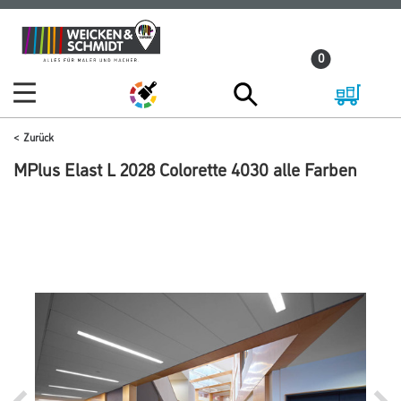
Zum
Zum
Inhalt
Navigationsmenü
0
springen
springen
Zurück
MPlus Elast L 2028 Colorette 4030 alle Farben