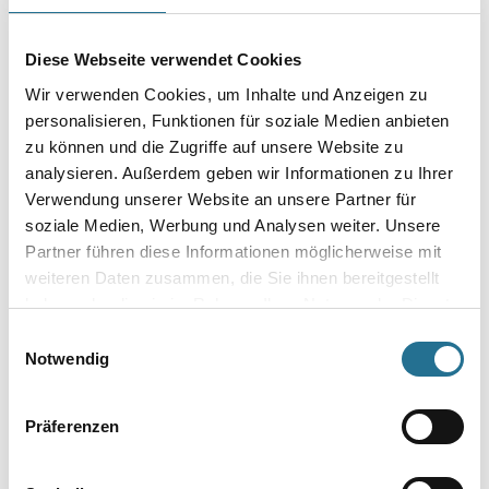
Diese Webseite verwendet Cookies
Wir verwenden Cookies, um Inhalte und Anzeigen zu
MPlus MultiVorstrich 10,0
MPlus MultiVorstrich 5,0 kg
personalisieren, Funktionen für soziale Medien anbieten
kg EC1 Plus & Blauer
EC1 Plus & Blauer Engel
zu können und die Zugriffe auf unsere Website zu
Engel NEU
NEU
analysieren. Außerdem geben wir Informationen zu Ihrer
8001-003349
8001-003350
Verwendung unserer Website an unsere Partner für
Bitte einloggen, um Preise zu
Bitte einloggen, um Preise zu
soziale Medien, Werbung und Analysen weiter. Unsere
sehen
sehen
Partner führen diese Informationen möglicherweise mit
weiteren Daten zusammen, die Sie ihnen bereitgestellt
haben oder die sie im Rahmen Ihrer Nutzung der Dienste
gesammelt haben.
Einwilligungsauswahl
Notwendig
PRODUKTEIGENSCHAFTEN
Produkteigenschaft
Präferenzen
- Hergestellt aus natürlichen und erneuerbaren Rohstoffen
- Langlebig, umweltfreundlich, strapazierfähig, hygienisch und
pflegeleicht