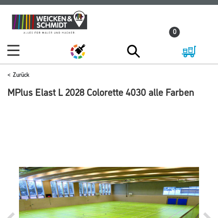
Zum
Zum
Inhalt
Navigationsmenü
0
springen
springen
Zurück
MPlus Elast L 2028 Colorette 4030 alle Farben