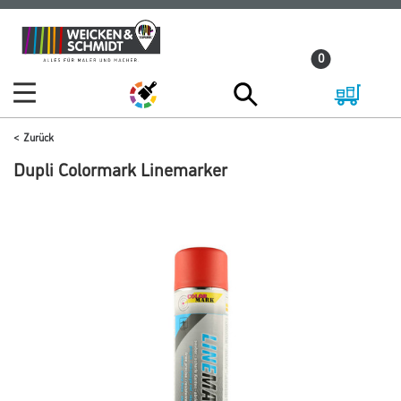
Zum
Zum
Inhalt
Navigationsmenü
0
springen
springen
Zurück
Dupli Colormark Linemarker