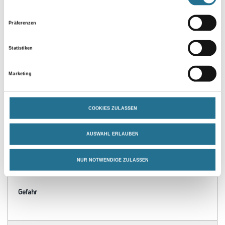
Präferenzen
Statistiken
PRODUKTEIGENSCHAFTEN
Marketing
Verarbeitungszeit
Grifffest: 30 min, durchgetrocknet: 24 h, überlackierbar: 24 h
COOKIES ZULASSEN
Verarbeitungstemp./Luftfeuchte
AUSWAHL ERLAUBEN
Arbeitstemperatur: 10 - 25 °C
Verbrauch
NUR NOTWENDIGE ZULASSEN
Ergiebigkeit: 60 m
Gefahr