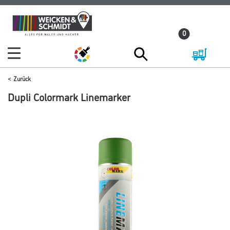
Zum
Zum
Inhalt
Navigationsmenü
0
springen
springen
Zurück
Dupli Colormark Linemarker