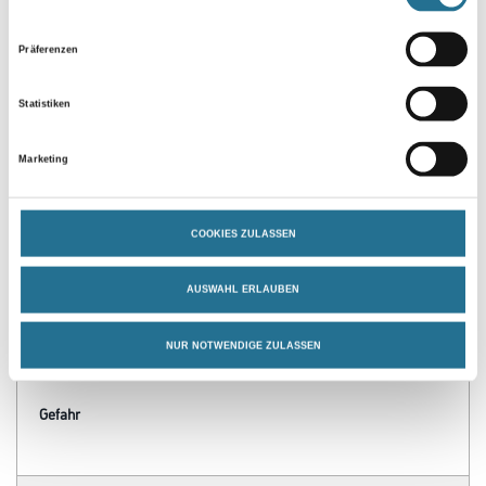
Präferenzen
Statistiken
PRODUKTEIGENSCHAFTEN
Marketing
Verarbeitungszeit
Grifffest: 30 min, durchgetrocknet: 24 h, überlackierbar: 24 h
COOKIES ZULASSEN
Verarbeitungstemp./Luftfeuchte
AUSWAHL ERLAUBEN
Arbeitstemperatur: 10 - 25 °C
Verbrauch
NUR NOTWENDIGE ZULASSEN
Ergiebigkeit: 60 m
Gefahr