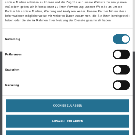
soziale Medien anbieten zu können und die Zugriffe auf unsere Website zu analysieren.
GEFAHRENHINWEISE
Außerdem geben wir Informationen zu Ihrer Verwendung unserer Website an unsere
Partner für soziale Medien, Werbung und Analysen weiter. Unsere Partner führen diese
Informationen möglicherweise mit weiteren Daten zusammen, die Sie ihnen bereitgestellt
DATENBLÄTTER
haben oder die sie im Rahmen Ihrer Nutzung der Dienste gesammelt haben.
SPEZIFIKATIONEN
Einwilligungsauswahl
Notwendig
Präferenzen
Online-Shop
Statistiken
Farbe
WDV-Systeme
Marketing
Trockenbau
Putze & Spachtelmassen
Bodenbeläge
COOKIES ZULASSEN
Wand- & Deckenbeläge
AUSWAHL ERLAUBEN
Werkzeug & Maschinen
Verbrauchsmaterialien