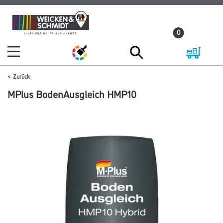
Zum
Zum
Inhalt
Navigationsmenü
0
springen
springen
Zurück
MPlus BodenAusgleich HMP10