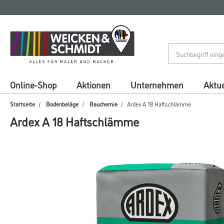
Zum
Zum
Inhalt
Navigationsmenü
springen
springen
Online-Shop
Aktionen
Unternehmen
Aktue
Startseite
Bodenbeläge
Bauchemie
Ardex A 18 Haftschlämme
Ardex A 18 Haftschlämme