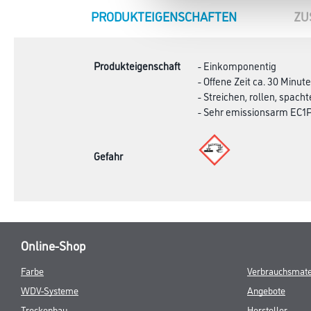
CURRENT
PRODUKTEIGENSCHAFTEN
ZU
TAB:
Produkteigenschaft
- Einkomponentig
- Offene Zeit ca. 30 Minut
- Streichen, rollen, spac
- Sehr emissionsarm EC1
Gefahr
Online-Shop
Farbe
Verbrauchsmate
WDV-Systeme
Angebote
Trockenbau
Hersteller