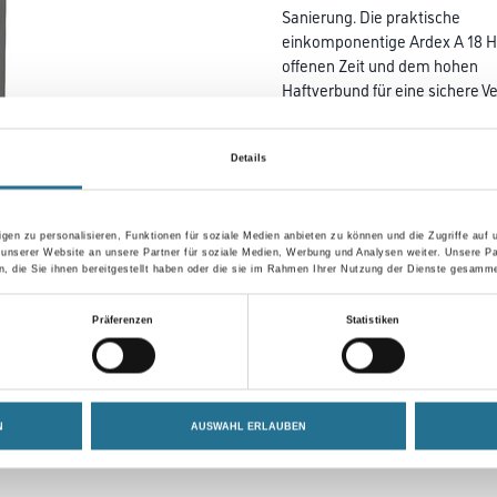
Sanierung. Die praktische
einkomponentige Ardex A 18 Ha
offenen Zeit und dem hohen
Haftverbund für eine sichere V
Verlegung von Verbundestriche
Details
Gebinde
gen zu personalisieren, Funktionen für soziale Medien anbieten zu können und die Zugriffe auf
 unserer Website an unsere Partner für soziale Medien, Werbung und Analysen weiter. Unsere Pa
 die Sie ihnen bereitgestellt haben oder die sie im Rahmen Ihrer Nutzung der Dienste gesamme
Umrechnungsfaktoren
Präferenzen
Statistiken
N
AUSWAHL ERLAUBEN