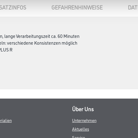
SATZINFOS
GEFAHRENHINWEISE
DAT
en, lange Verarbeitungszeit ca. 60 Minuten
hteln: verschiedene Konsistenzen möglich
PLUS R
Über Uns
rialien
Unternehmen
Aktuelles
Service