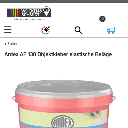
Zum
Zum
Inhalt
Navigationsmenü
0
springen
springen
Zurück
Ardex AF 130 Objektkleber elastische Beläge