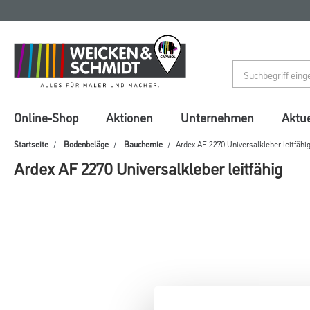
Zum
Zum
Inhalt
Navigationsmenü
springen
springen
Online-Shop
Aktionen
Unternehmen
Aktue
Startseite
Bodenbeläge
Bauchemie
Ardex AF 2270 Universalkleber leitfähi
Ardex AF 2270 Universalkleber leitfähig