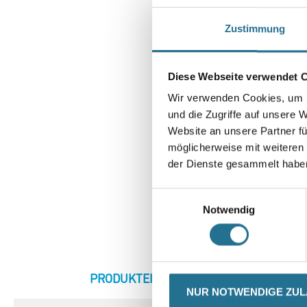
Zustimmung
Diese Webseite verwendet 
Wir verwenden Cookies, um I
und die Zugriffe auf unsere 
Website an unsere Partner fü
möglicherweise mit weiteren
der Dienste gesammelt habe
Einwilligungsauswahl
Notwendig
CURRENT
PRODUKTEIGENSCHAFTEN
ZU
TAB:
NUR NOTWENDIGE ZU