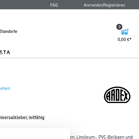
FAQ
Anmelden/Registrieren
0
Standorte
0,00 €
 sehen
versalkleber, leitfähig
sklebstoff zum Kleben von Textilbelägen, Linoleum-, PVC-Belägen und