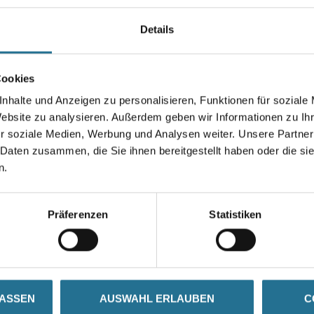
Kautschukbodenbelägen auf
saugfähigen Untergründen im 
Details
Gebinde
Cookies
nhalte und Anzeigen zu personalisieren, Funktionen für soziale
Website zu analysieren. Außerdem geben wir Informationen zu I
r soziale Medien, Werbung und Analysen weiter. Unsere Partner
Umrechnungsfaktoren
 Daten zusammen, die Sie ihnen bereitgestellt haben oder die s
n.
Präferenzen
Statistiken
SATZINFOS
GEFAHRENHINWEISE
DAT
LASSEN
AUSWAHL ERLAUBEN
C