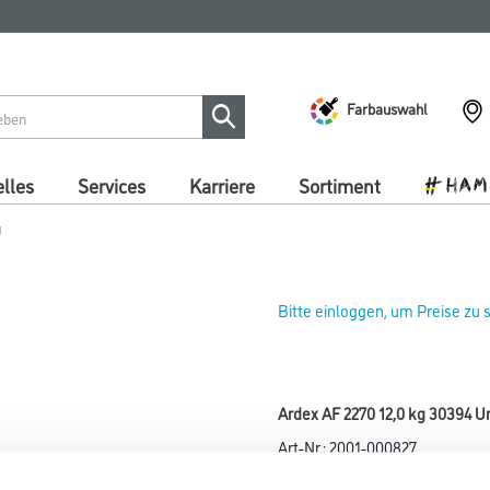
Farbauswahl
lles
Services
Karriere
Sortiment
g
Bitte einloggen, um Preise zu
Ardex AF 2270 12,0 kg 30394 Uni
Art-Nr.:
2001-000827
Heller, leitfähiger Dispersion