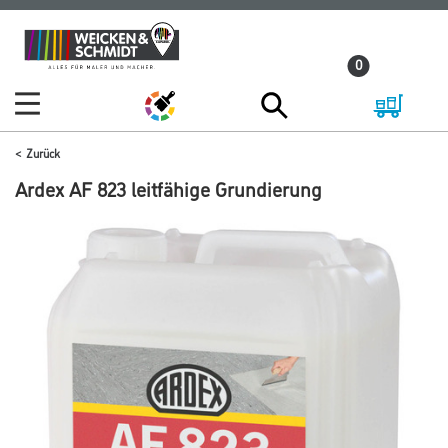
Zum
Zum
Inhalt
Navigationsmenü
0
springen
springen
Zurück
Ardex AF 823 leitfähige Grundierung