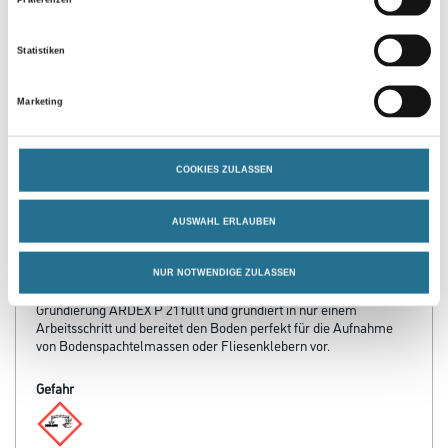
PRODUKTEIGENSCHAFTEN
Statistiken
Produkteigenschaft
Marketing
- Lange Verarbeitungszeit von 30 Minuten
- Überarbeitbar nach 60 Minuten
- Schichtdicke in der Fläche bis 5 mm, Löcher bis 20 mm
- Sehr emissionsarm
COOKIES ZULASSEN
- Flüssigkomponente im Ardex P 21 füllt und grundiert in nur
einem Arbeitsschritt und bereitet den Boden perfekt für die
AUSWAHL ERLAUBEN
Aufnahme von Bodenspachtelmassen oder Fliesenklebern vor
Verbrauch
NUR NOTWENDIGE ZULASSEN
Eine Sorge weniger auf der Baustelle, denn die neue Füllende
Grundierung ARDEX P 21 füllt und grundiert in nur einem
Arbeitsschritt und bereitet den Boden perfekt für die Aufnahme
von Bodenspachtelmassen oder Fliesenklebern vor.
Gefahr