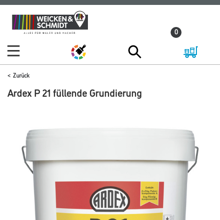
Zum
Zum
Inhalt
Navigationsmenü
0
springen
springen
Zurück
Ardex P 21 füllende Grundierung