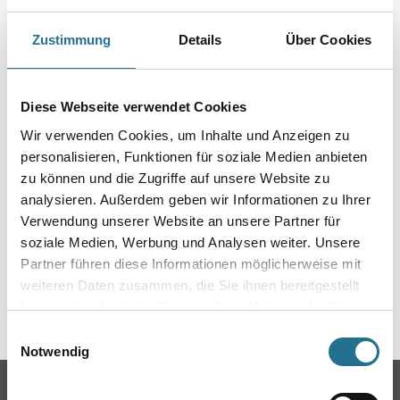
Produkteigenschaft
Zustimmung
Details
Über Cookies
- Sehr hohe Anfangs- und Dauerklebkraft
- Schnell und sauber anzuwenden
- Alterungsbeständig
Diese Webseite verwendet Cookies
Wir verwenden Cookies, um Inhalte und Anzeigen zu
personalisieren, Funktionen für soziale Medien anbieten
ZUSATZINFOS
zu können und die Zugriffe auf unsere Website zu
analysieren. Außerdem geben wir Informationen zu Ihrer
GEFAHRENHINWEISE
Verwendung unserer Website an unsere Partner für
soziale Medien, Werbung und Analysen weiter. Unsere
Partner führen diese Informationen möglicherweise mit
DATENBLÄTTER
weiteren Daten zusammen, die Sie ihnen bereitgestellt
haben oder die sie im Rahmen Ihrer Nutzung der Dienste
SPEZIFIKATIONEN
gesammelt haben.
Einwilligungsauswahl
Notwendig
Online-Shop