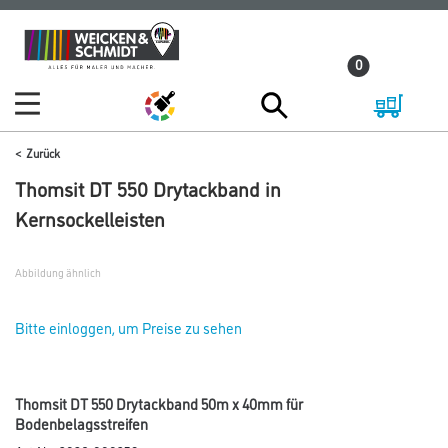
Zum
Zum
Inhalt
Navigationsmenü
0
springen
springen
Zurück
Thomsit DT 550 Drytackband in
Kernsockelleisten
Abbildung ähnlich
Bitte einloggen, um Preise zu sehen
Thomsit DT 550 Drytackband 50m x 40mm für
Bodenbelagsstreifen