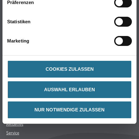
Präferenzen
Farbe
WDV-Systeme
Statistiken
Trockenbau
Putze & Spachtelmassen
Marketing
Bodenbeläge
Wand- & Deckenbeläge
Werkzeug & Maschinen
Verbrauchsmaterialien
COOKIES ZULASSEN
Angebote
Hersteller
AUSWAHL ERLAUBEN
Über Uns
NUR NOTWENDIGE ZULASSEN
Unternehmen
Aktuelles
Service