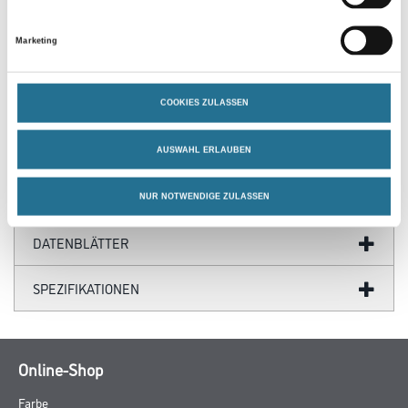
- Treppenhaus bleibt immer begehbar
- Sofort belastbar
- Schnell und sauber anzuwenden
Marketing
- Für viele Beläge geeignet
COOKIES ZULASSEN
ZUSATZINFOS
AUSWAHL ERLAUBEN
GEFAHRENHINWEISE
NUR NOTWENDIGE ZULASSEN
DATENBLÄTTER
SPEZIFIKATIONEN
Online-Shop
Farbe