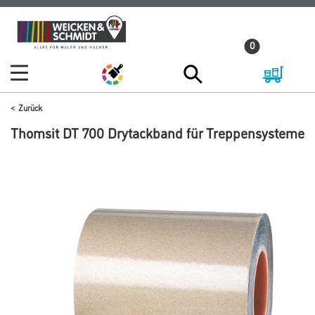
Zum
Zum
Inhalt
Navigationsmenü
0
springen
springen
Zurück
Thomsit DT 700 Drytackband für Treppensysteme