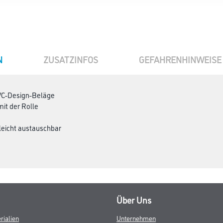
N
ZUSATZINFOS
GEFAHRENHINWEISE
PVC-Design-Beläge
it der Rolle
leicht austauschbar
Über Uns
rialien
Unternehmen