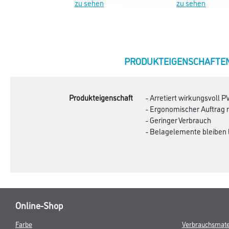
zu sehen
zu sehen
CURRENT
PRODUKTEIGENSCHAFTE
TAB:
Produkteigenschaft
- Arretiert wirkungsvoll 
- Ergonomischer Auftrag m
- Geringer Verbrauch
- Belagelemente bleiben 
Online-Shop
Farbe
Verbrauchsmate