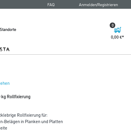
FAQ
Anmelden/Registrieren
0
Standorte
0,00 €
 sehen
 kg Rollfixierung
lebrige Rollfixierung für:
gn-Belägen in Planken und Platten
eite