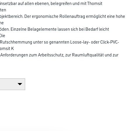
insetzbar auf allen ebenen, belegreifen und mit Thomsit
ten
jektbereich. Der ergonomische Rollenauftrag ermöglicht eine hohe
che
öden. Einzelne Belagelemente lassen sich bei Bedarf leicht
Die
s Rutschhemmung unter so genannten Loose-lay- oder Click-PVC-
homsit K
 Anforderungen zum Arbeitsschutz, zur Raumluft­qualität und zur