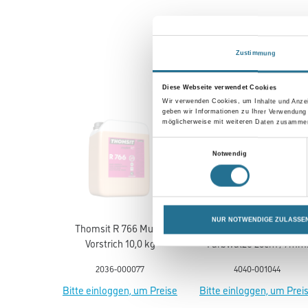
Zustimmung
Diese Webseite verwendet Cookies
Wir verwenden Cookies, um Inhalte und Anzei
geben wir Informationen zu Ihrer Verwendung
möglicherweise mit weiteren Daten zusammen,
Einwilligungsauswahl
Notwendig
NUR NOTWENDIGE ZULASSE
Thomsit R 766 Multi-
Friess Royal Maler-
Vorstrich 10,0 kg
Farbwalze 25cm / 7mm
#F31252710
2036-000077
4040-001044
Bitte einloggen, um Preise
Bitte einloggen, um Prei