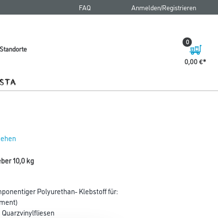
FAQ
Anmelden/Registrieren
0
Standorte
0,00 €
 sehen
ber 10,0 kg
onentiger Polyurethan- Klebstoff für:
ament)
 Quarzvinylfliesen