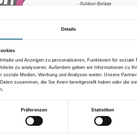
- Outdoor-Beläge
- Beton, Keramik, Steingut
Styropor, Holzwerkstoffe und 
beanspruchten gewerblichen 
Details
industriellen Bereichen. Innen
zum Arbeitsschutz, zur
Raumluftqualität und zur Umwe
Cookies
Gebinde
nhalte und Anzeigen zu personalisieren, Funktionen für soziale
Website zu analysieren. Außerdem geben wir Informationen zu I
r soziale Medien, Werbung und Analysen weiter. Unsere Partner
 Daten zusammen, die Sie ihnen bereitgestellt haben oder die s
n.
Umrechnungsfaktoren
Präferenzen
Statistiken