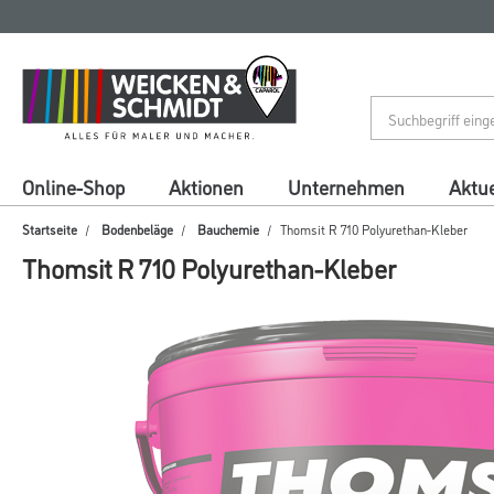
Zum
Zum
Inhalt
Navigationsmenü
springen
springen
Online-Shop
Aktionen
Unternehmen
Aktue
Startseite
Bodenbeläge
Bauchemie
Thomsit R 710 Polyurethan-Kleber
Thomsit R 710 Polyurethan-Kleber