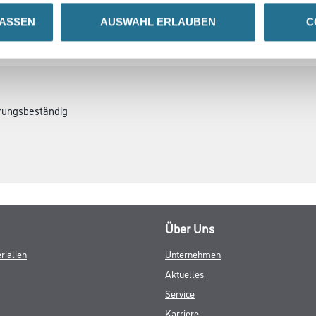
LASSEN
AUSWAHL ERLAUBEN
C
SATZINFOS
GEFAHRENHINWEISE
DAT
erungsbeständig
Über Uns
rialien
Unternehmen
Aktuelles
Service
Karriere