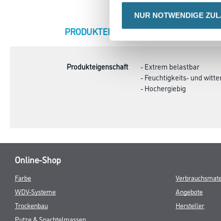
NUR NOTWENDIGE ZU
CURRENT
PRODUKTEIGENSCHAFTEN
ZU
TAB:
Produkteigenschaft
- Extrem belastbar
- Feuchtigkeits- und witt
- Hochergiebig
Online-Shop
Farbe
Verbrauchsmate
WDV-Systeme
Angebote
Trockenbau
Hersteller
Putze & Spachtelmassen