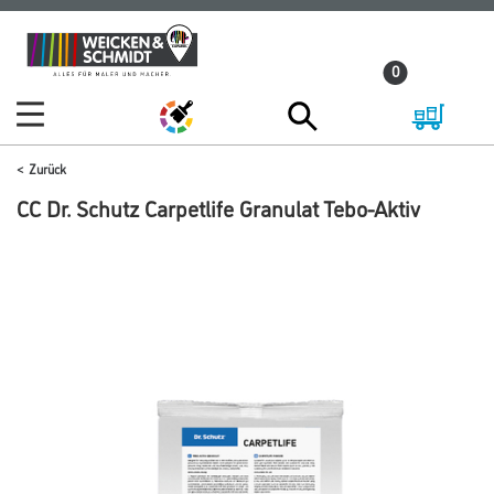
Zum
Zum
Inhalt
Navigationsmenü
0
springen
springen
Zurück
CC Dr. Schutz Carpetlife Granulat Tebo-Aktiv