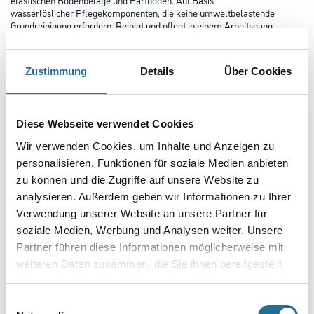
wasserlöslicher Pflegekomponenten, die keine umweltbelastende
Grundreinigung erfordern. Reinigt und pflegt in einem Arbeitsgang.
In Anwendungskonzentration pH-neutral. Geeignet zur Anwendung in
Reinigungsautomaten. Empfohlen auch zur Einpflege von
Gummibelägen. Ausgezeichnete Schmutzbindung, auch bei fetthaltigen
Zustimmung
Details
Über Cookies
Rückständen. Wirkt rutschhemmend, seidenmatt, antistatisch.
Erfüllt die Anforderungen nach DIN 18032 (Gleitverhalten) für
Sportböden.
Diese Webseite verwendet Cookies
Gebinde
Wir verwenden Cookies, um Inhalte und Anzeigen zu
personalisieren, Funktionen für soziale Medien anbieten
zu können und die Zugriffe auf unsere Website zu
analysieren. Außerdem geben wir Informationen zu Ihrer
Verwendung unserer Website an unsere Partner für
Umrechnungsfaktoren
soziale Medien, Werbung und Analysen weiter. Unsere
Partner führen diese Informationen möglicherweise mit
weiteren Daten zusammen, die Sie ihnen bereitgestellt
haben oder die sie im Rahmen Ihrer Nutzung der Dienste
gesammelt haben.
Einwilligungsauswahl