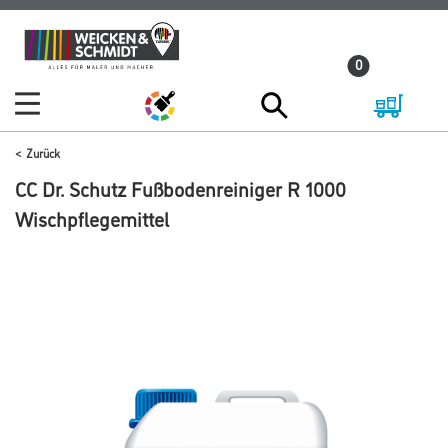
Zum
Zum
Inhalt
Navigationsmenü
0
springen
springen
Zurück
CC Dr. Schutz Fußbodenreiniger R 1000
Wischpflegemittel