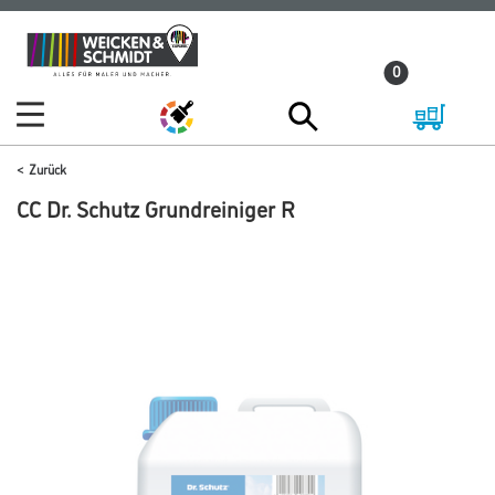
Zum
Zum
Inhalt
Navigationsmenü
0
springen
springen
Zurück
CC Dr. Schutz Grundreiniger R