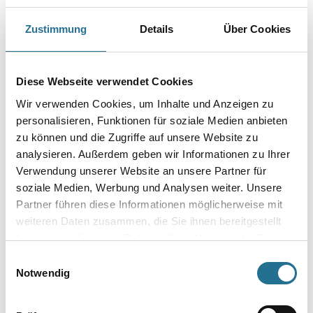
Bauverschmutzungen bei der Bauschlussreinigung. Universeller
Grundreiniger für alle elastischen Bodenbeläge.
Zustimmung
Details
Über Cookies
Gebinde
Diese Webseite verwendet Cookies
Wir verwenden Cookies, um Inhalte und Anzeigen zu
personalisieren, Funktionen für soziale Medien anbieten
Umrechnungsfaktoren
zu können und die Zugriffe auf unsere Website zu
analysieren. Außerdem geben wir Informationen zu Ihrer
Verwendung unserer Website an unsere Partner für
soziale Medien, Werbung und Analysen weiter. Unsere
Partner führen diese Informationen möglicherweise mit
weiteren Daten zusammen, die Sie ihnen bereitgestellt
haben oder die sie im Rahmen Ihrer Nutzung der Dienste
gesammelt haben.
Einwilligungsauswahl
Notwendig
PRODUKTEIGENSCHAFTEN