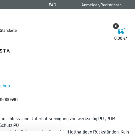
FAQ
Anmelden/Registrieren
0
Standorte
0,00 €
 sehen
0715000590
Bauschluss- und Unterhaltsreinigung von werkseitig PU-/PUR-
 Schutz PU
en. Hohe Reinigungskraft, auch bei fetthaltigen Rückständen. Kein