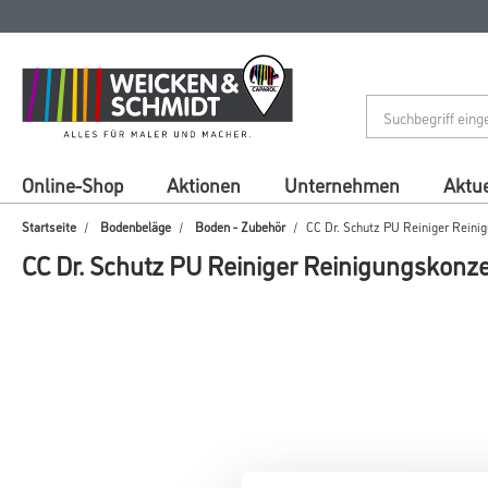
Zum
Zum
Inhalt
Navigationsmenü
springen
springen
Online-Shop
Aktionen
Unternehmen
Aktue
Startseite
Bodenbeläge
Boden - Zubehör
CC Dr. Schutz PU Reiniger Reini
CC Dr. Schutz PU Reiniger Reinigungskonze