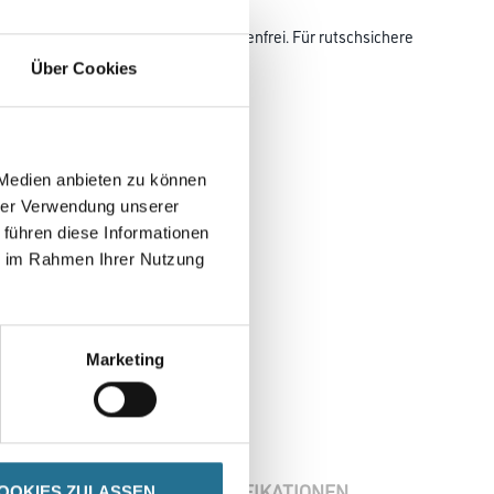
ne
nigung ohne Pflegerückstand, streifenfrei. Für rutschsichere
Über Cookies
 und DIN EN 14904 für Sportböden.
 Medien anbieten zu können
hrer Verwendung unserer
 führen diese Informationen
ie im Rahmen Ihrer Nutzung
Marketing
ENBLÄTTER
SPEZIFIKATIONEN
OOKIES ZULASSEN