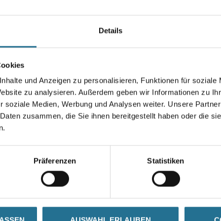
Auslaugen der Oberfläche, kei
Bildung von Grauschleiern. Rei
Oberflächen. Erfüllt die
Details
Anforderungen nach DIN 18032
Gebinde
Cookies
nhalte und Anzeigen zu personalisieren, Funktionen für soziale
Website zu analysieren. Außerdem geben wir Informationen zu I
r soziale Medien, Werbung und Analysen weiter. Unsere Partner
Umrechnungsfaktoren
 Daten zusammen, die Sie ihnen bereitgestellt haben oder die s
n.
Präferenzen
Statistiken
SATZINFOS
GEFAHRENHINWEISE
DAT
LASSEN
AUSWAHL ERLAUBEN
C