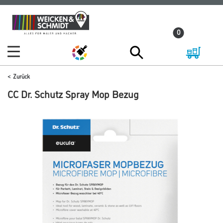
Zum
Zum
Inhalt
Navigationsmenü
0
springen
springen
Zurück
CC Dr. Schutz Spray Mop Bezug