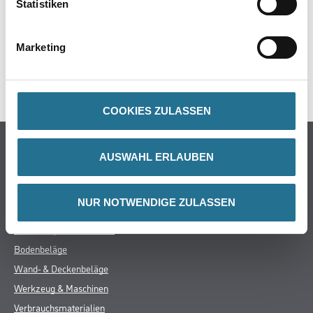
Statistiken
ZUSATZINFOS
GEFAHRENHINWEISE
Marketing
SPEZIFIKATIONEN
COOKIES ZULASSEN
Online-Shop
AUSWAHL ERLAUBEN
Farbe
WDV-Systeme
NUR NOTWENDIGE ZULASSEN
Trockenbau
Putze & Spachtelmassen
Bodenbeläge
Wand- & Deckenbeläge
Werkzeug & Maschinen
Verbrauchsmaterialien