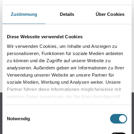
Zustimmung
Details
Über Cookies
ZUSATZINFOS
Diese Webseite verwendet Cookies
GEFAHRENHINWEISE
Wir verwenden Cookies, um Inhalte und Anzeigen zu
personalisieren, Funktionen für soziale Medien anbieten
DATENBLÄTTER
zu können und die Zugriffe auf unsere Website zu
analysieren. Außerdem geben wir Informationen zu Ihrer
Verwendung unserer Website an unsere Partner für
SPEZIFIKATIONEN
soziale Medien, Werbung und Analysen weiter. Unsere
Partner führen diese Informationen möglicherweise mit
weiteren Daten zusammen, die Sie ihnen bereitgestellt
Online-Shop
haben oder die sie im Rahmen Ihrer Nutzung der Dienste
gesammelt haben.
Einwilligungsauswahl
Farbe
Notwendig
WDV-Systeme
Trockenbau