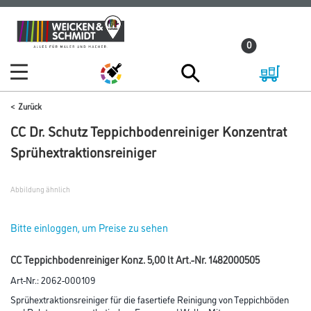
Zum
Zum
Inhalt
Navigationsmenü
0
springen
springen
Zurück
CC Dr. Schutz Teppichbodenreiniger Konzentrat
Sprühextraktionsreiniger
Abbildung ähnlich
Bitte einloggen, um Preise zu sehen
CC Teppichbodenreiniger Konz. 5,00 lt Art.-Nr. 1482000505
Art-Nr.:
2062-000109
Sprühextraktionsreiniger für die fasertiefe Reinigung von Teppichböden