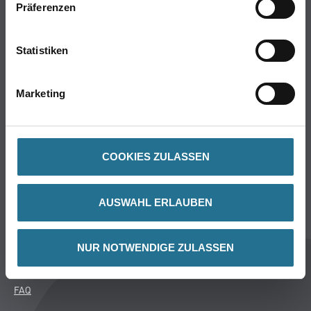
Präferenzen
Putze & Spachtelmassen
Bodenbeläge
Wand- & Deckenbeläge
Statistiken
Werkzeug & Maschinen
Verbrauchsmaterialien
Marketing
Angebote
Hersteller
COOKIES ZULASSEN
Über Uns
Unternehmen
AUSWAHL ERLAUBEN
Aktuelles
Service
NUR NOTWENDIGE ZULASSEN
Karriere
Sortiment
FAQ