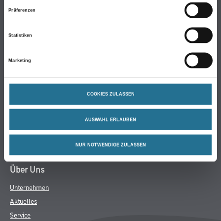
Präferenzen
Farbe
WDV-Systeme
Statistiken
Trockenbau
Putze & Spachtelmassen
Marketing
Bodenbeläge
Wand- & Deckenbeläge
COOKIES ZULASSEN
Werkzeug & Maschinen
Verbrauchsmaterialien
AUSWAHL ERLAUBEN
Angebote
Hersteller
NUR NOTWENDIGE ZULASSEN
Über Uns
Unternehmen
Aktuelles
Service