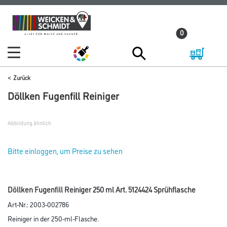
Zum
Zum
Inhalt
Navigationsmenü
0
springen
springen
Zurück
Döllken Fugenfill Reiniger
Abbildung ähnlich
Bitte einloggen, um Preise zu sehen
Döllken Fugenfill Reiniger 250 ml Art. 5124424 Sprühflasche
Art-Nr.:
2003-002786
Reiniger in der 250-ml-Flasche.