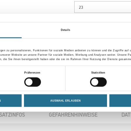
Gebinde
Details
gen zu personalisieren, Funktionen für soziale Medien anbieten zu können und die Zugriffe auf
Umrechnungsfaktoren
 unserer Website an unsere Partner für soziale Medien, Werbung und Analysen weiter. Unsere Pa
 die Sie ihnen bereitgestellt haben oder die sie im Rahmen Ihrer Nutzung der Dienste gesamme
Präferenzen
Statistiken
N
AUSWAHL ERLAUBEN
SATZINFOS
GEFAHRENHINWEISE
DAT