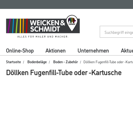
Zum
Zum
Inhalt
Navigationsmenü
springen
springen
Online-Shop
Aktionen
Unternehmen
Aktue
Startseite
Bodenbeläge
Boden - Zubehör
Döllken Fugenfill-Tube oder -Kar
Döllken Fugenfill-Tube oder -Kartusche