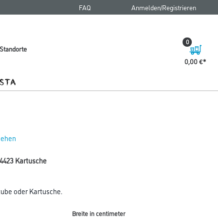
FAQ
Anmelden/Registrieren
0
Standorte
0,00 €
 sehen
124423 Kartusche
ltube oder Kartusche.
Breite in centimeter