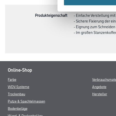
TAB:
Produkteigenschaft
- Einfache Verstellung mi
- Sichere Fixierung der ei
- Eignung zum Schneiden v
- Im großen Stanzenkoffer
Online-Shop
Farbe
Verbrauchsmate
WDV-Systeme
Angebote
Trockenbau
Hersteller
Putze & Spachtelmassen
Bodenbeläge
Wand- & Deckenbeläge