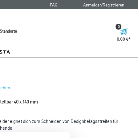
FAQ
Anmelden/Registrieren
0
Standorte
0,00 €
 sehen
stellbar 40 x 140 mm
eider eignet sich zum Schneiden von Designbelagsstreifen für
chende
neider vorhanden).