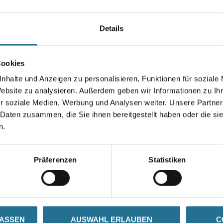
Länge in centimeter
Details
Gebinde
Cookies
nhalte und Anzeigen zu personalisieren, Funktionen für soziale
Website zu analysieren. Außerdem geben wir Informationen zu I
r soziale Medien, Werbung und Analysen weiter. Unsere Partner
Umrechnungsfaktoren
 Daten zusammen, die Sie ihnen bereitgestellt haben oder die s
n.
Präferenzen
Statistiken
ZUSATZINFOS
GEFAHRENHINWEISE
LASSEN
AUSWAHL ERLAUBEN
C