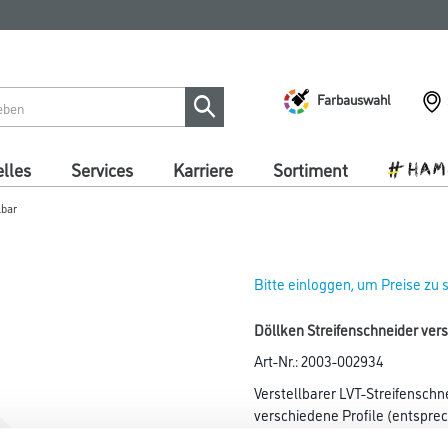
Farbauswahl
lles
Services
Karriere
Sortiment
lbar
Bitte einloggen, um Preise zu
Döllken Streifenschneider ver
Art-Nr.:
2003-002934
Verstellbarer LVT-Streifenschn
verschiedene Profile (entspre
Kennzeichnung am Streifensch