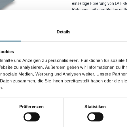
einseitige Fixierung von LVT-K
Belegung mit dem Boden entfer
der Böden aus der Kollektion 
eingeschränkt, da die Freigabe
Für Fussbodenheizung geeigne
Details
Länge in centimeter
Cookies
nhalte und Anzeigen zu personalisieren, Funktionen für soziale
Gebinde
Website zu analysieren. Außerdem geben wir Informationen zu I
r soziale Medien, Werbung und Analysen weiter. Unsere Partner
 Daten zusammen, die Sie ihnen bereitgestellt haben oder die s
n.
Umrechnungsfaktoren
Präferenzen
Statistiken