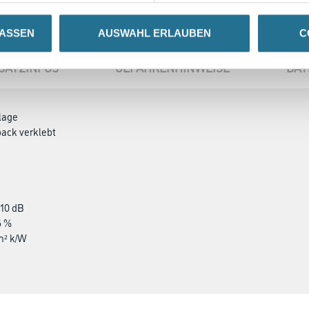
LASSEN
AUSWAHL ERLAUBEN
C
SATZINFOS
GEFAHRENHINWEISE
DAT
lage
back verklebt
 10 dB
6 %
m² k/W