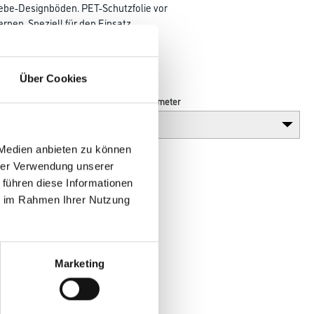
lebe-Designböden. PET-Schutzfolie vor
nen. Speziell für den Einsatz
Akkord Hinweis: Einsatz im Objekt
 nur bis NKL 32 gegeben ist.
t!
Über Cookies
Breite in centimeter
 Medien anbieten zu können
hrer Verwendung unserer
 führen diese Informationen
ie im Rahmen Ihrer Nutzung
Marketing