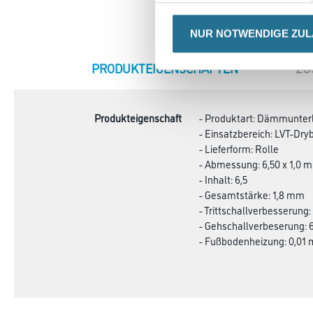
NUR NOTWENDIGE ZU
CURRENT
PRODUKTEIGENSCHAFTEN
ZU
TAB:
Produkteigenschaft
- Produktart: Dämmunter
- Einsatzbereich: LVT-Dry
- Lieferform: Rolle
- Abmessung: 6,50 x 1,0 m
- Inhalt: 6,5
- Gesamtstärke: 1,8 mm
- Trittschallverbesserung:
- Gehschallverbeserung: 
- Fußbodenheizung: 0,01 