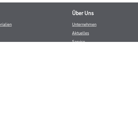
Über Uns
rialien
Unternehmen
Aktuelles
Service
Karriere
Sortiment
FAQ
© Copyright CMS Dienstleistungs-Gesellschaft
GEWERBLICHE KUNDEN. ALLE ANGEGEBENEN PREISE SIND ZZGL. GESETZL
**Punktestand wird innerhalb mehrerer Wochen aktualisiert.