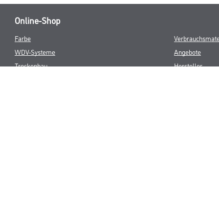
Online-Shop
Farbe
Verbrauchsmate
WDV-Systeme
Angebote
Trockenbau
Hersteller
Putze & Spachtelmassen
Bodenbeläge
Wand- & Deckenbeläge
Werkzeug & Maschinen
* NUR FÜR 