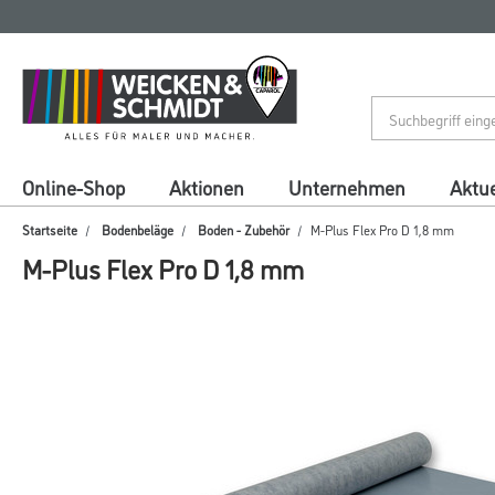
Zum
Zum
Inhalt
Navigationsmenü
springen
springen
Online-Shop
Aktionen
Unternehmen
Aktue
Startseite
Bodenbeläge
Boden - Zubehör
M-Plus Flex Pro D 1,8 mm
M-Plus Flex Pro D 1,8 mm