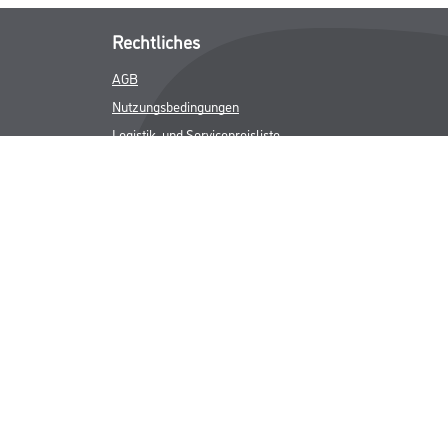
Rechtliches
AGB
Nutzungsbedingungen
Logistik- und Servicepreisliste
Impressum
Datenschutz
Integrität
Kontakt
Follow Us
ICHER MWST.