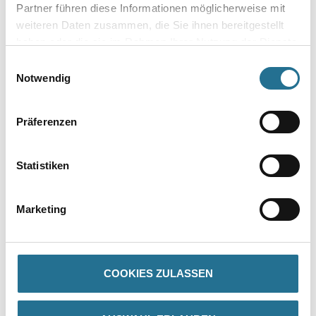
Gebinde
Partner führen diese Informationen möglicherweise mit
weiteren Daten zusammen, die Sie ihnen bereitgestellt
haben oder die sie im Rahmen Ihrer Nutzung der Dienste
gesammelt haben.
Einwilligungsauswahl
Notwendig
Umrechnungsfaktoren
Präferenzen
Statistiken
Marketing
PRODUKTEIGENSCHAFTEN
COOKIES ZULASSEN