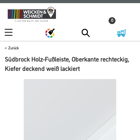
Zum
Zum
Inhalt
Navigationsmenü
0
springen
springen
Zurück
Südbrock Holz-Fußleiste, Oberkante rechteckig,
Kiefer deckend weiß lackiert