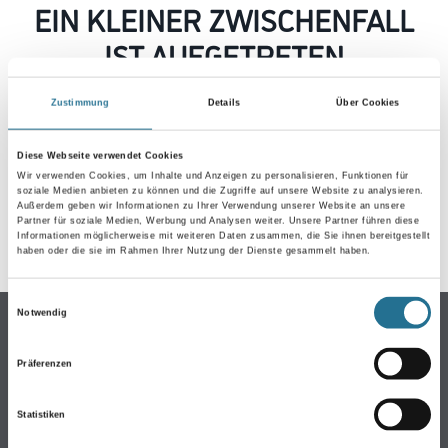
EIN KLEINER ZWISCHENFALL
IST AUFGETRETEN
Zustimmung
Details
Über Cookies
Keine Sorge, wir pinseln schon an der Lösung und
werden das Problem so schnell wie möglich beheben.
Erkunden Sie in der Zwischenzeit unseren Online-Shop
Diese Webseite verwendet Cookies
und lassen Sie sich inspirieren.
Wir verwenden Cookies, um Inhalte und Anzeigen zu personalisieren, Funktionen für
soziale Medien anbieten zu können und die Zugriffe auf unsere Website zu analysieren.
ZURÜCK ZUM ONLINE-SHOP
Außerdem geben wir Informationen zu Ihrer Verwendung unserer Website an unsere
Partner für soziale Medien, Werbung und Analysen weiter. Unsere Partner führen diese
Informationen möglicherweise mit weiteren Daten zusammen, die Sie ihnen bereitgestellt
haben oder die sie im Rahmen Ihrer Nutzung der Dienste gesammelt haben.
Einwilligungsauswahl
Notwendig
Online-Shop
Farbe
Präferenzen
WDV-Systeme
Trockenbau
Statistiken
Putze & Spachtelmassen