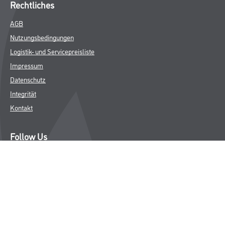
Rechtliches
AGB
Nutzungsbedingungen
Logistik- und Servicepreisliste
Impressum
Datenschutz
Integrität
Kontakt
Follow Us
© Copyright CMS Dienstleistungs-Gesellschaft
* NUR FÜR GEWERBLICHE KUNDEN. ALLE ANGEGEBENEN PREISE
SIND ZZGL. GESETZLICHER MWST.
**Punktestand wird innerhalb mehrerer Wochen aktualisiert.