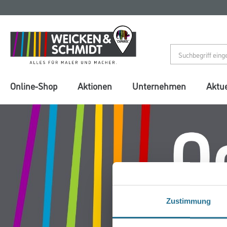
Zum
Zum
Inhalt
Navigationsmenü
springen
springen
Online-Shop
Aktionen
Unternehmen
Aktue
Zustimmung