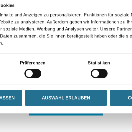
Cookies
nhalte und Anzeigen zu personalisieren, Funktionen für soziale
Website zu analysieren. Außerdem geben wir Informationen zu I
r soziale Medien, Werbung und Analysen weiter. Unsere Partner
 Daten zusammen, die Sie ihnen bereitgestellt haben oder die s
n.
 ZWISCHENFALL IST
Präferenzen
Statistiken
seln schon an der Lösung und werden das Problem so schnell
in der Zwischenzeit unseren Online-Shop und lassen Sie sic
LASSEN
AUSWAHL ERLAUBEN
C
ZURÜCK ZUM ONLINE-SHOP