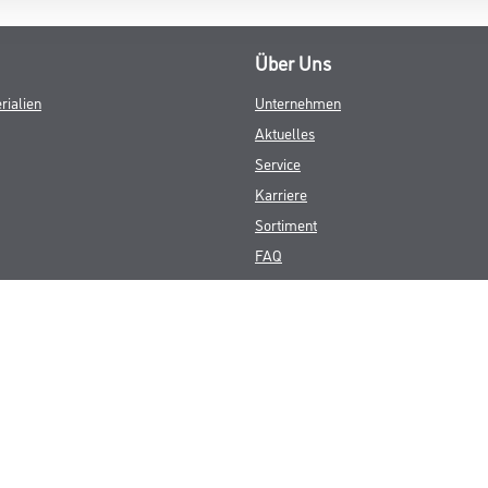
Über Uns
rialien
Unternehmen
Aktuelles
Service
Karriere
Sortiment
FAQ
© Copyright CMS Dienstleistungs-Gesellschaft
GEWERBLICHE KUNDEN. ALLE ANGEGEBENEN PREISE SIND ZZGL. GESETZL