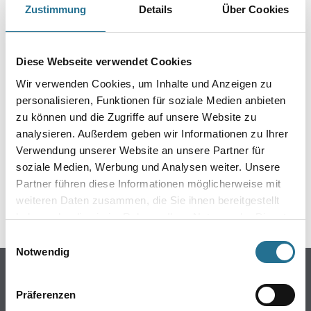
Zustimmung
Details
Über Cookies
Produkteigenschaft
- Oberfläche: Velours-COC
Diese Webseite verwendet Cookies
- Farben: 20
- Breite: 400 und 500
Wir verwenden Cookies, um Inhalte und Anzeigen zu
- Lw dB: 24
- Brandschutzklasse: Bfl-s1
personalisieren, Funktionen für soziale Medien anbieten
zu können und die Zugriffe auf unsere Website zu
analysieren. Außerdem geben wir Informationen zu Ihrer
Verwendung unserer Website an unsere Partner für
soziale Medien, Werbung und Analysen weiter. Unsere
GEFAHRENHINWEISE
Partner führen diese Informationen möglicherweise mit
weiteren Daten zusammen, die Sie ihnen bereitgestellt
SPEZIFIKATIONEN
haben oder die sie im Rahmen Ihrer Nutzung der Dienste
gesammelt haben.
Einwilligungsauswahl
Notwendig
Online-Shop
Präferenzen
Farbe