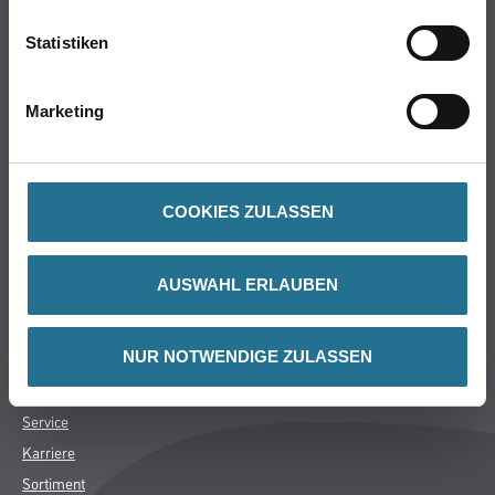
WDV-Systeme
Trockenbau
Statistiken
Putze & Spachtelmassen
Bodenbeläge
Marketing
Wand- & Deckenbeläge
Werkzeug & Maschinen
Verbrauchsmaterialien
COOKIES ZULASSEN
Angebote
Hersteller
AUSWAHL ERLAUBEN
Über Uns
NUR NOTWENDIGE ZULASSEN
Unternehmen
Aktuelles
Service
Karriere
Sortiment