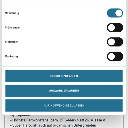
Zur Farbauswahl für Ihren Wunschfarbton
Einwilligungsauswahl
Notwendig
Präferenzen
Statistiken
Marketing
PRODUKTEIGENSCHAFTEN
COOKIES ZULASSEN
Produkteigenschaft
- Photokatalytische Wirkung
AUSWAHL ERLAUBEN
- Hohe Kreidungsresistenz
- Minimierung von Pottasche
-Ausblühungen
NUR NOTWENDIGE ZULASSEN
- Biozidfreier Schutz vor Algen und Pilzen durch moderate
Hydrophobie
- Höchste Farbkonstanz (gem. BFS-Merkblatt 26: Klasse A)
- Super Haftkraft auch auf organischen Untergründen