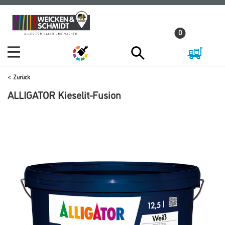
Zum
Zum
Inhalt
Navigationsmenü
0
springen
springen
Zurück
ALLIGATOR Kieselit-Fusion