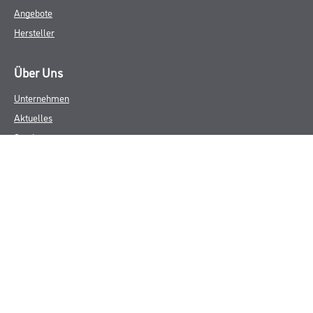
Angebote
Hersteller
Über Uns
Unternehmen
Aktuelles
Service
Karriere
Sortiment
FAQ
Rechtliches
AGB
Nutzungsbedingungen
Logistik- und Servicepreisliste