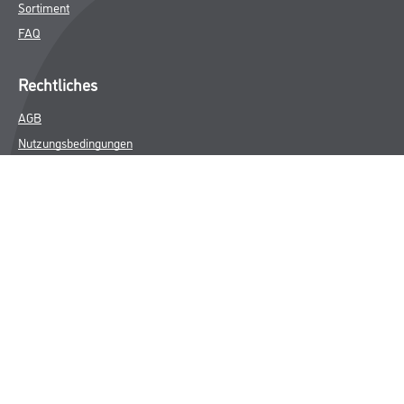
Sortiment
FAQ
Rechtliches
AGB
Nutzungsbedingungen
Logistik- und Servicepreisliste
Impressum
Datenschutz
Integrität
Kontakt
Follow Us