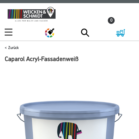
Zum
Zum
Inhalt
Navigationsmenü
0
springen
springen
Zurück
Caparol Acryl-Fassadenweiß