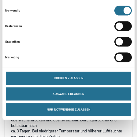
Einwilligungsauswahl
Notwendig
Präferenzen
Statistiken
Marketing
PRODUKTEIGENSCHAFTEN
COOKIES ZULASSEN
Verarbeitungstemp./Luftfeuchte
Untere Temperaturgrenze bei der Verarbeitung und Trocknung:+5
°C für Untergrund und Umluft.
AUSWAHL ERLAUBEN
Verarbeitungszeit
NUR NOTWENDIGE ZULASSEN
Bei +20 °C und 65 % rel. Luftfeuchte nach 4-6 Stunden
oberflächentrocken und überstreichbar. Durchgetrocknet und
belastbar nach
ca. 3 Tagen. Bei niedrigerer Temperatur und höherer Luftfeuchte
verlängern sich diese Zeiten.