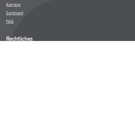
Karriere
Sortiment
FAQ
Rechtliches
AGB
Nutzungsbedingungen
Logistik- und Servicepreisliste
Impressum
Datenschutz
Integrität
Kontakt
Follow Us