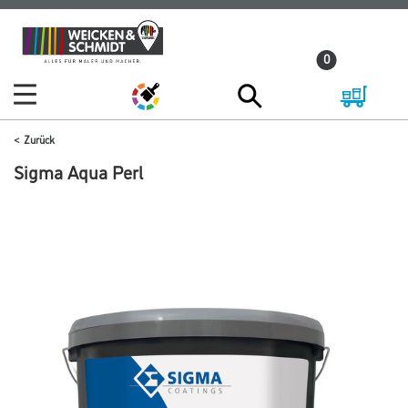
Zum
Zum
Inhalt
Navigationsmenü
0
springen
springen
Zurück
Sigma Aqua Perl