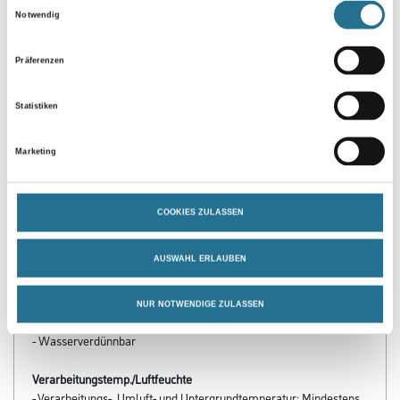
Einwilligungsauswahl
Notwendig
Präferenzen
Statistiken
Marketing
PRODUKTEIGENSCHAFTEN
Produkteigenschaft
COOKIES ZULASSEN
- Wasserabweisend
- Hoch wasserdampfdurchlässig
- Mikroporös
AUSWAHL ERLAUBEN
- Wetterbeständig
- Spannungsarm
- Sehr leicht zu verarbeiten
NUR NOTWENDIGE ZULASSEN
- Alkaliresistent
- Wasserverdünnbar
Verarbeitungstemp./Luftfeuchte
- Verarbeitungs-, Umluft- und Untergrundtemperatur: Mindestens