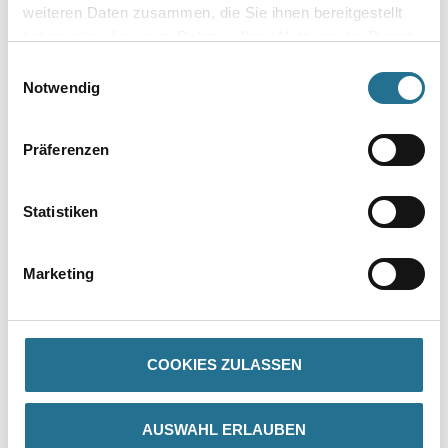
weiteren Daten zusammen, die Sie ihnen bereitgestellt
haben oder die sie im Rahmen Ihrer Nutzung der Dienste
Zur Farbauswahl für Ihren Wunschfarbton
gesammelt haben.
Einwilligungsauswahl
Notwendig
Präferenzen
Statistiken
PRODUKTEIGENSCHAFTEN
Marketing
Produkteigenschaft
- Geruchsarm
- Wasserverdünnbar
COOKIES ZULASSEN
- Ölbeständig
- Abriebfest
AUSWAHL ERLAUBEN
Verarbeitungstemp./Luftfeuchte