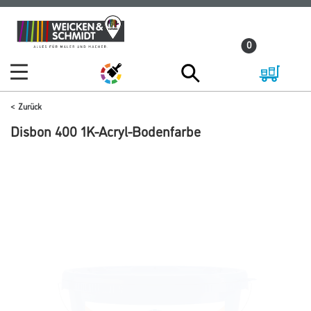
Zum
Zum
Inhalt
Navigationsmenü
0
springen
springen
Zurück
Disbon 400 1K-Acryl-Bodenfarbe