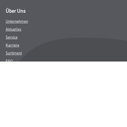
Über Uns
Unternehmen
Aktuelles
Service
Karriere
Sortiment
FAQ
Rechtliches
AGB
Nutzungsbedingungen
Logistik- und Servicepreisliste
Impressum
Datenschutz
Integrität