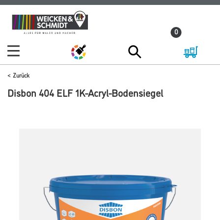
Zum
Zum
Inhalt
Navigationsmenü
0
springen
springen
Zurück
Disbon 404 ELF 1K-Acryl-Bodensiegel