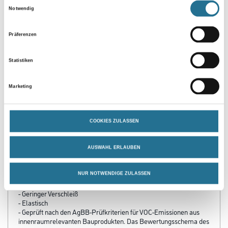
Einwilligungsauswahl
Notwendig
Präferenzen
Statistiken
Marketing
PRODUKTEIGENSCHAFTEN
Produkteigenschaft
COOKIES ZULASSEN
- Emissionsminimiert, lösemittel- und weichmacherfrei (ELF)
- AgBB-konform
- Geeignet für die DGNB Qualitätstufen 1-4
AUSWAHL ERLAUBEN
- PU-verstärkt
- Witterungs- und UV-beständig
- Sehr gute Reinigungsfähigkeit
NUR NOTWENDIGE ZULASSEN
- Sehr gute Abriebfestigkeit
- Geringer Verschleiß
- Elastisch
- Geprüft nach den AgBB-Prüfkriterien für VOC-Emissionen aus
innenraumrelevanten Bauprodukten. Das Bewertungsschema des