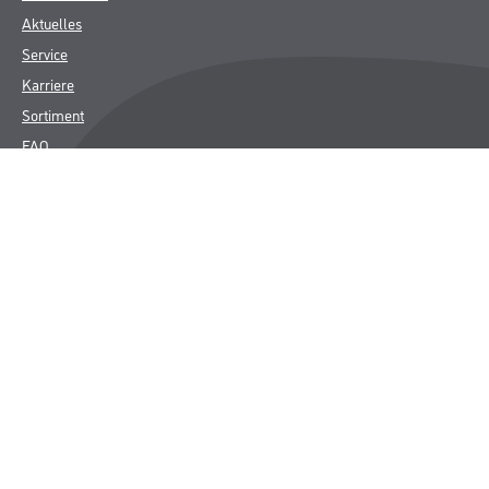
Aktuelles
Service
Karriere
Sortiment
FAQ
Rechtliches
AGB
Nutzungsbedingungen
Logistik- und Servicepreisliste
Impressum
Datenschutz
Integrität
Kontakt