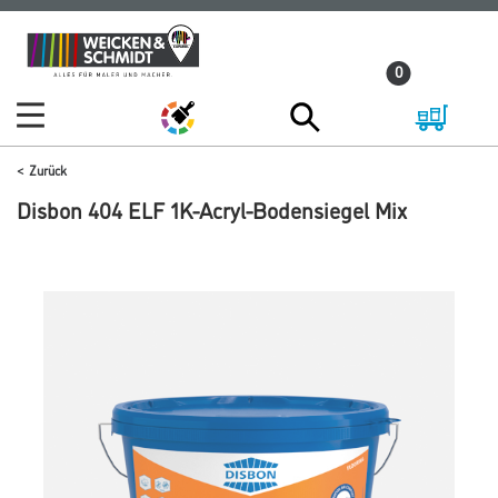
Zum
Zum
Inhalt
Navigationsmenü
0
springen
springen
Zurück
Disbon 404 ELF 1K-Acryl-Bodensiegel Mix