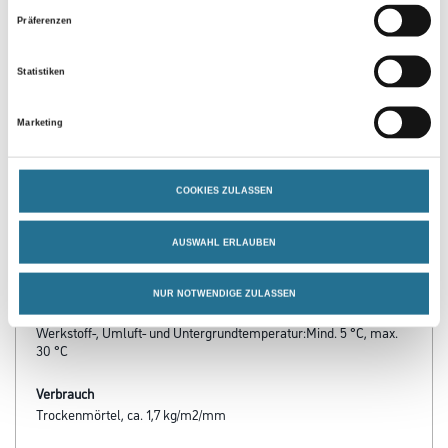
Präferenzen
Statistiken
PRODUKTEIGENSCHAFTEN
Marketing
Produkteigenschaft
- Einfache Zubereitung und sehr gute Verarbeitbarkeit
- Hohe Ergiebigkeit
COOKIES ZULASSEN
- Maschinell verarbeitbar
- Trocken filzbar
- Für Schichtdicken von 0,5-3 mm. Größtkorn: 0,2 mm
AUSWAHL ERLAUBEN
- Hohe Druck- und Haftzugfestigkeiten
- Erfüllt die Anforderung der EN 1504-3
NUR NOTWENDIGE ZULASSEN
Verarbeitungstemp./Luftfeuchte
Werkstoff-, Umluft- und Untergrundtemperatur:Mind. 5 °C, max.
30 °C
Verbrauch
Trockenmörtel, ca. 1,7 kg/m2/mm