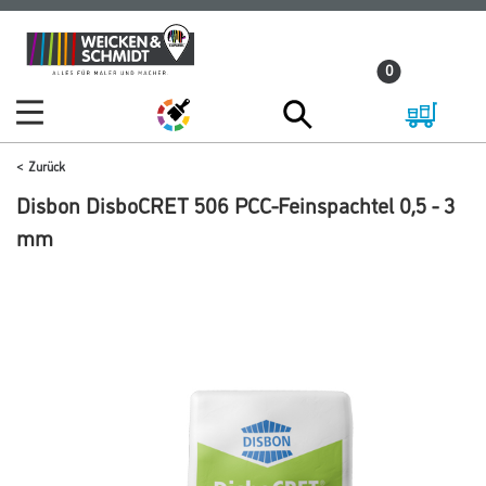
Zum
Zum
Inhalt
Navigationsmenü
0
springen
springen
Zurück
Disbon DisboCRET 506 PCC-Feinspachtel 0,5 - 3
mm