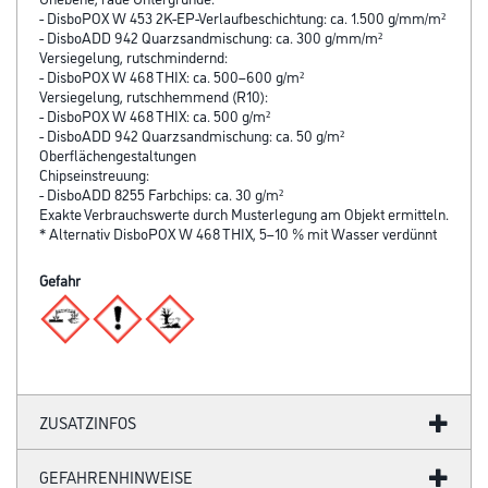
- DisboPOX W 453 2K-EP-Verlaufbeschichtung: ca. 1.500 g/mm/m²
- DisboADD 942 Quarzsandmischung: ca. 300 g/mm/m²
Versiegelung, rutschmindernd:
- DisboPOX W 468 THIX: ca. 500–600 g/m²
Versiegelung, rutschhemmend (R10):
- DisboPOX W 468 THIX: ca. 500 g/m²
- DisboADD 942 Quarzsandmischung: ca. 50 g/m²
Oberflächengestaltungen
Chipseinstreuung:
- DisboADD 8255 Farbchips: ca. 30 g/m²
Exakte Verbrauchswerte durch Musterle­gung am Objekt ermitteln.
* Alternativ DisboPOX W 468 THIX, 5–10 % mit Wasser verdünnt
Gefahr
ZUSATZINFOS
GEFAHRENHINWEISE