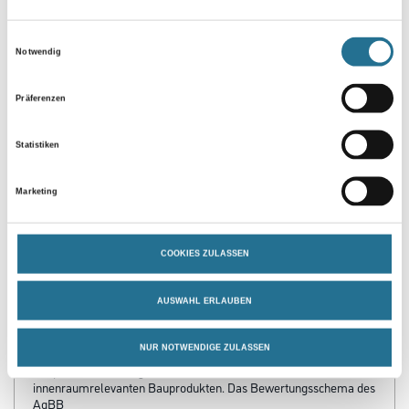
Umrechnungsfaktoren
Einwilligungsauswahl
Notwendig
Präferenzen
Statistiken
Marketing
PRODUKTEIGENSCHAFTEN
COOKIES ZULASSEN
Produkteigenschaft
AUSWAHL ERLAUBEN
- Rutschmindernd
- Wasserdampfdiffusionsfähig
- Strukturiert, wirkt optisch egalisierend
NUR NOTWENDIGE ZULASSEN
- Emissionsminimiert
- Geprüft nach den AgBB-Prüfkriterien für VOC-Emissionen aus
innenraumrelevanten Bauprodukten. Das Bewertungsschema des
AgBB