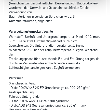
(Ausschuss zur gesundheitlichen Bewertung von Bauprodukten)
wurde von den Umwelt- und Gesundheitsbehörden für die
Verwendung von
Baumaterialien in sensiblen Bereichen, wie z.B.
Aufenthaltsräumen, abgeleitet
Verarbeitungstemp./Luftfeuchte
Werkstoff-, Umluft- und Untergrundtemperatur: Mind. 10 °C, max.
30 °C Die relative Luftfeuchtigkeit darf 80 % nicht
überschreiten. Die Untergrundtemperatur sollte immer
mindestens 3 °C über der Taupunkttemperatur liegen. Während
der
Trocknungsphase für ausreichende Be- und Entlüftung sorgen, da
durch das Verdunsten des enthaltenen Wassers, die
Luftfeuchtigkeit ansteigen kann. Zugluft vermeiden.
Verbrauch
Grundbeschichtung:
- DisboPOX W 443 2K-EP-Grundierung*: ca. 200–250 g/m²
Kratzspachtelung
Feinraue Untergründe:
- DisboPOX W 468 THIX: ca. 1300 g/mm/m²
- DisboADD 942 Quarzsandmischung: ca. 260 g/mm/m²
Unebene, raue Untergründe: