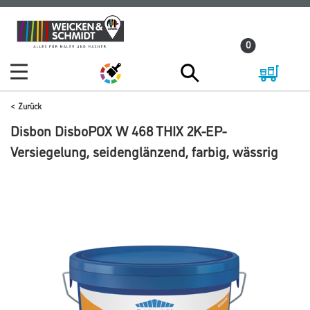
Zum
Zum
Inhalt
Navigationsmenü
0
springen
springen
Zurück
Disbon DisboPOX W 468 THIX 2K-EP-
Versiegelung, seidenglänzend, farbig, wässrig