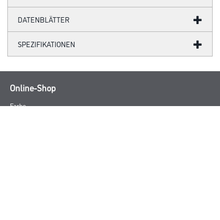
DATENBLÄTTER
SPEZIFIKATIONEN
Online-Shop
Farbe
WDV-Systeme
Trockenbau
Putze & Spachtelmassen
Bodenbeläge
Wand- & Deckenbeläge
Werkzeug & Maschinen
Verbrauchsmaterialien
Angebote