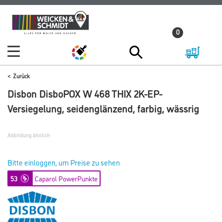
Zum
Zum
Inhalt
Navigationsmenü
0
springen
springen
Zurück
Disbon DisboPOX W 468 THIX 2K-EP-
Versiegelung, seidenglänzend, farbig, wässrig
Abbildung ähnlich
Bitte einloggen, um Preise zu sehen
53
Caparol PowerPunkte