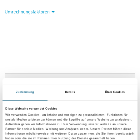
Umrechnungsfaktoren
PRODUKTEIGENSCHAFTEN
Zustimmung
Details
Über Cookies
Produkteigenschaft
- Rutschmindernd
Diese Webseite verwendet Cookies
- Wasserdampfdiffusionsfähig
- Strukturiert, wirkt optisch egalisierend
Wir verwenden Cookies, um Inhalte und Anzeigen zu personalisieren, Funktionen für
soziale Medien anbieten zu können und die Zugriffe auf unsere Website zu analysieren.
- Emissionsminimiert
Außerdem geben wir Informationen zu Ihrer Verwendung unserer Website an unsere
- Geprüft nach den AgBB-Prüfkriterien für VOC-Emissionen aus
Partner für soziale Medien, Werbung und Analysen weiter. Unsere Partner führen diese
innenraumrelevanten Bauprodukten. Das Bewertungsschema des
Informationen möglicherweise mit weiteren Daten zusammen, die Sie ihnen bereitgestellt
AgBB
haben oder die sie im Rahmen Ihrer Nutzung der Dienste gesammelt haben.