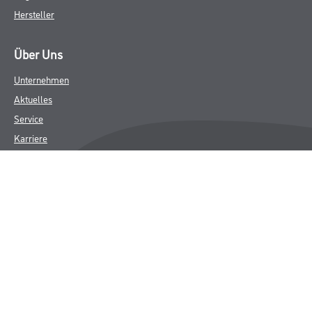
Hersteller
Über Uns
Unternehmen
Aktuelles
Service
Karriere
Sortiment
FAQ
Rechtliches
AGB
Nutzungsbedingungen
Logistik- und Servicepreisliste
Impressum