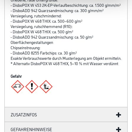
- DisboPOX W 453 2K-EP-Verlaufbeschichtung: ca. 1.500 g/mm/m²
- DisboADD 942 Quarzsandmischung: ca. 300 g/mm/m²
Versiegelung, rutschmindernd:
- DisboPOX W 468 THIX: ca. 500–600 g/m²
Versiegelung, rutschhemmend (R10):
- DisboPOX W 468 THIX: ca. 500 g/m²
- DisboADD 942 Quarzsandmischung: ca. 50 g/m²
Oberflächengestaltungen
Chipseinstreuung:
- DisboADD 8255 Farbchips: ca. 30 g/m²
Exakte Verbrauchswerte durch Musterle­gung am Objekt ermitteln.
* Alternativ DisboPOX W 468 THIX, 5–10 % mit Wasser verdünnt
Gefahr
ZUSATZINFOS
GEFAHRENHINWEISE