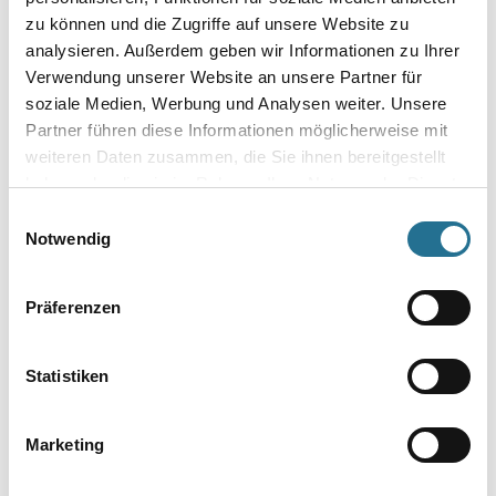
zu können und die Zugriffe auf unsere Website zu
analysieren. Außerdem geben wir Informationen zu Ihrer
Verwendung unserer Website an unsere Partner für
soziale Medien, Werbung und Analysen weiter. Unsere
Partner führen diese Informationen möglicherweise mit
weiteren Daten zusammen, die Sie ihnen bereitgestellt
VIELLEICHT GEFÄLLT IHNEN AUCH...
haben oder die sie im Rahmen Ihrer Nutzung der Dienste
gesammelt haben.
Einwilligungsauswahl
Notwendig
Präferenzen
Statistiken
Disbon 461 DisboFLOOR
EP Filler 5,4 kg Härter
(Disboxid)
Marketing
1001-009737
Bitte einloggen, um Preise zu