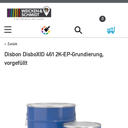
Zum
Zum
Inhalt
Navigationsmenü
0
springen
springen
Zurück
Disbon DisboXID 461 2K-EP-Grundierung,
vorgefüllt