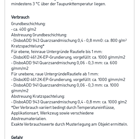
mindestens 3 °C über der Taupunkttemperatur liegen.
Verbrauch
Grundbeschichtung:
- ca. 400 g/m2
Abstreuung Grundbeschichtung:
- DisboADD 943 Quarzsandmischung 0,4 - 0,8 mm0: ca. 800 g/m²
Kratzspachtelung*
Für ebene, feinraue Untergründe Rautiefe bis 1 mm:
- DisboXID 461 2K-EP-Grundierung, vorgefüllt: ca. 1000 g/mm/m2
- DisboADD 941 Quarzsandmischung 0,06 - 0,3 mm: ca. 600
g/mm/m2
Für unebene, raue UntergründeRautiefe ab 1 mm:
- DisboXID 461 2K-EP-Grundierung, vorgefüllt: ca. 1000 g/mm/m2
- DisboADD 941 Quarzsandmischung 0,06 - 0,3 mm: ca. 1000
g/mm/m2
Abstreuung Kratzspachtelung:
- DisboADD 943 Quarzsandmischung 0,4 - 0,8 mm: ca. 1000 g/m2
*Der Verbrauch variiert bedingt durch Temperatureinflüsse,
Applikationsart, Werkzeug sowie verschiedene
Abstreumaterialien.
Exakte Verbrauchswerte durch Musterlegung am Objekt ermitteln.
Gefahr