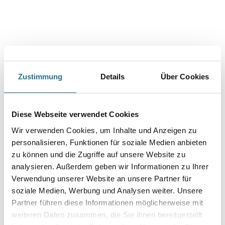
Zustimmung
Details
Über Cookies
PRODUKTEIGENSCHAFTEN
Diese Webseite verwendet Cookies
Produkteigenschaft
Wir verwenden Cookies, um Inhalte und Anzeigen zu
- Sehr gut chemikalienbeständig
personalisieren, Funktionen für soziale Medien anbieten
- Widerstandsfähig gegen mechanische Belastung
- Nasstemperaturbelastbar bis 40 °C
zu können und die Zugriffe auf unsere Website zu
- Dauernassbelastbar
analysieren. Außerdem geben wir Informationen zu Ihrer
Verwendung unserer Website an unsere Partner für
Verarbeitungstemp./Luftfeuchte
soziale Medien, Werbung und Analysen weiter. Unsere
Werkstoff-, Umluft- und Untergrundtemperatur:Mind. 10 °C, max.
Partner führen diese Informationen möglicherweise mit
30 °CDie relative Luftfeuchtigkeit darf 80 % nicht überschreiten.
Die Untergrundtemperatur muss immer mindestens 3 °C über der
weiteren Daten zusammen, die Sie ihnen bereitgestellt
Taupunkttemperatur liegen.