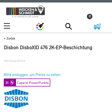
Zum
Zum
Inhalt
Navigationsmenü
0
springen
springen
Zurück
Disbon DisboXID 476 2K-EP-Beschichtung
Abbildung ähnlich
Bitte einloggen, um Preise zu sehen
31
Caparol PowerPunkte