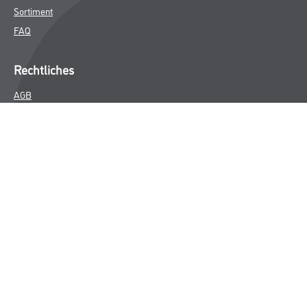
Sortiment
FAQ
Rechtliches
AGB
Nutzungsbedingungen
Logistik- und Servicepreisliste
Impressum
Datenschutz
Integrität
Kontakt
Follow Us