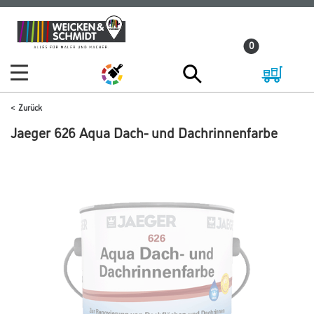
Zum
Zum
Inhalt
Navigationsmenü
0
springen
springen
Zurück
Jaeger 626 Aqua Dach- und Dachrinnenfarbe