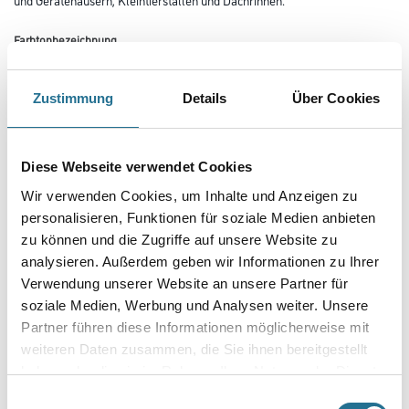
Farbtonbezeichnung
Zustimmung
Details
Über Cookies
Glanzgrad
Diese Webseite verwendet Cookies
Gebinde
Wir verwenden Cookies, um Inhalte und Anzeigen zu
personalisieren, Funktionen für soziale Medien anbieten
zu können und die Zugriffe auf unsere Website zu
analysieren. Außerdem geben wir Informationen zu Ihrer
Verwendung unserer Website an unsere Partner für
Umrechnungsfaktoren
soziale Medien, Werbung und Analysen weiter. Unsere
Partner führen diese Informationen möglicherweise mit
weiteren Daten zusammen, die Sie ihnen bereitgestellt
haben oder die sie im Rahmen Ihrer Nutzung der Dienste
gesammelt haben.
Einwilligungsauswahl