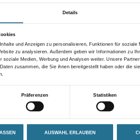
Vorversuche durchführen. Nicht
Fenster, stehendes Wasser ode
Details
Farbtonbezeichnung
Cookies
nhalte und Anzeigen zu personalisieren, Funktionen für soziale
Website zu analysieren. Außerdem geben wir Informationen zu I
r soziale Medien, Werbung und Analysen weiter. Unsere Partner
Umrechnungsfaktoren
 Daten zusammen, die Sie ihnen bereitgestellt haben oder die s
n.
Präferenzen
Statistiken
SATZINFOS
GEFAHRENHINWEISE
DAT
LASSEN
AUSWAHL ERLAUBEN
C