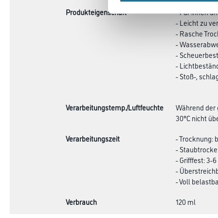
Produkteigenschaft
- Für innen u
- Leicht zu ve
- Rasche Tro
- Wasserabw
- Scheuerbes
- Lichtbestän
- Stoß-, schla
Verarbeitungstemp./Luftfeuchte
Während der g
30°C nicht übe
Verarbeitungszeit
- Trocknung: b
- Staubtrocke
- Grifffest: 3-6
- Überstreichb
- Voll belastb
Verbrauch
120 ml