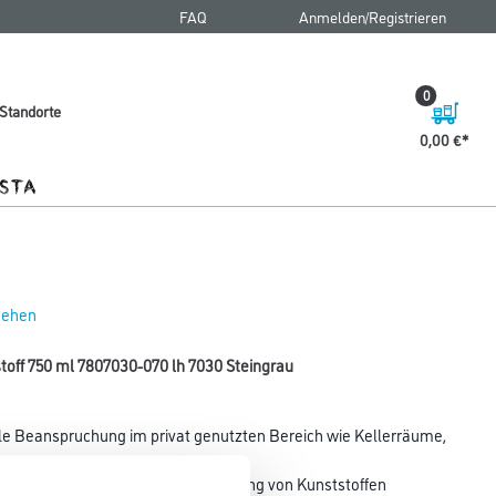
FAQ
Anmelden/Registrieren
0
Standorte
0,00 €
 sehen
toff 750 ml 7807030-070 lh 7030 Steingrau
e Beanspruchung im privat genutzten Bereich wie Kellerräume,
gen.
ich, Stahl, Holz. Bei der Beschichtung von Kunststoffen