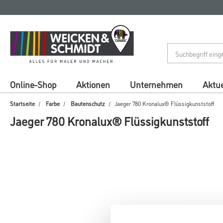
Zum
Zum
Inhalt
Navigationsmenü
springen
springen
Online-Shop
Aktionen
Unternehmen
Aktue
Startseite
Farbe
Bautenschutz
Jaeger 780 Kronalux® Flüssigkunststoff
Jaeger 780 Kronalux® Flüssigkunststoff