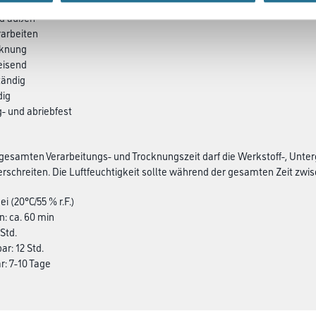
nd außen
rarbeiten
cknung
eisend
tändig
dig
g- und abriebfest
esamten Verarbeitungs- und Trocknungszeit darf die Werkstoff-, Unter
rschreiten. Die Luftfeuchtigkeit sollte während der gesamten Zeit zwisch
ei (20°C/55 % r.F.)
n: ca. 60 min
 Std.
ar: 12 Std.
ar: 7-10 Tage