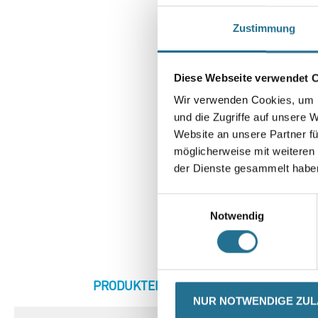
Zustimmung
Diese Webseite verwendet 
Wir verwenden Cookies, um I
und die Zugriffe auf unsere 
Website an unsere Partner fü
möglicherweise mit weiteren
der Dienste gesammelt habe
Einwilligungsauswahl
Notwendig
CURRENT
PRODUKTEIGENSCHAFTEN
ZU
TAB:
NUR NOTWENDIGE ZU