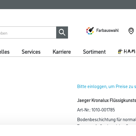
Farbauswahl
lles
Services
Karriere
Sortiment
Bitte einloggen, um Preise zu
Jaeger Kronalux Flüssigkunsts
Art-Nr.:
1010-001785
Bodenbeschichtung für normal
Treppen, Außenbereiche, Gara
Geeignet für Beton, Zementestr