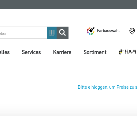
Farbauswahl
lles
Services
Karriere
Sortiment
Bitte einloggen, um Preise zu
Sikafloor-415 5,0 lt RAL 7042 ca
Art-Nr.:
1012-008469