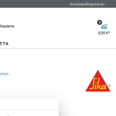
Anmelden/Registrieren
0
Standorte
0,00 €
 sehen
.