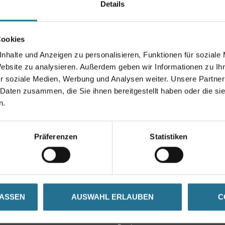
Details
Farbtonbezeichnung
Cookies
nhalte und Anzeigen zu personalisieren, Funktionen für soziale
Umrechnungsfaktoren
Website zu analysieren. Außerdem geben wir Informationen zu I
r soziale Medien, Werbung und Analysen weiter. Unsere Partner
 Daten zusammen, die Sie ihnen bereitgestellt haben oder die s
n.
Präferenzen
Statistiken
Über Uns
LASSEN
AUSWAHL ERLAUBEN
C
rialien
Unternehmen
Aktuelles