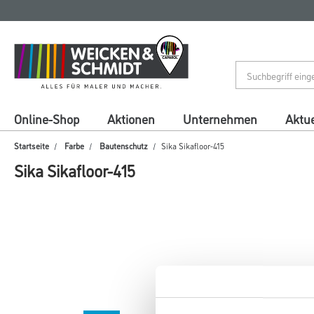
Zum
Zum
Inhalt
Navigationsmenü
springen
springen
Online-Shop
Aktionen
Unternehmen
Aktue
Startseite
Farbe
Bautenschutz
Sika Sikafloor-415
Sika Sikafloor-415