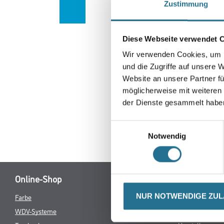
Zustimmung
Diese Webseite verwendet 
Wir verwenden Cookies, um I
und die Zugriffe auf unsere 
Website an unsere Partner fü
möglicherweise mit weiteren
der Dienste gesammelt habe
Einwilligungsauswahl
Notwendig
Online-Shop
NUR NOTWENDIGE ZU
Farbe
Verbrauchsmate
WDV-Systeme
Angebote