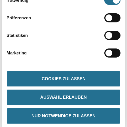
Notwendig
Präferenzen
PRODUKTEIGENSCHAFTEN
Statistiken
Produkteigenschaft
- Hochwertige samtige Oberflächenoptik
- Metallisch-schattierend
Marketing
- Hoch strapazierfähig
- Lösemittel- und weichmacherfrei
- Enthält keine foggingaktiven Substanzen
- Diffusionsfähig
- Nassabriebklasse 2 gem. EN 13300
COOKIES ZULASSEN
- Dispersionsbasis
- Geruchsarm
- Leichte Verarbeitung
- Als Basismaterialien stehen Gold oder Silber zur Auswahl
AUSWAHL ERLAUBEN
- In 81 Farbtönen über die ALLFAcolor-Tönanlage erhältlich
Verarbeitungszeit
NUR NOTWENDIGE ZULASSEN
Bei + 20 °C Luft- und Untergrundtemperatur und 65 % relativer
Luftfeuchte überstreichbar nach ca. 12 Stunden. Bei niedrigeren