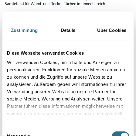
Samteffekt für Wand- und Deckenflächen im Innenbereich.
Farbtonbezeichnung
Zustimmung
Details
Über Cookies
Gebinde
Diese Webseite verwendet Cookies
Wir verwenden Cookies, um Inhalte und Anzeigen zu
personalisieren, Funktionen für soziale Medien anbieten
zu können und die Zugriffe auf unsere Website zu
Umrechnungsfaktoren
analysieren. Außerdem geben wir Informationen zu Ihrer
Verwendung unserer Website an unsere Partner für
Zur Farbauswahl für Ihren Wunschfarbton
soziale Medien, Werbung und Analysen weiter. Unsere
Partner führen diese Informationen möglicherweise mit
weiteren Daten zusammen, die Sie ihnen bereitgestellt
haben oder die sie im Rahmen Ihrer Nutzung der Dienste
gesammelt haben.
Einwilligungsauswahl