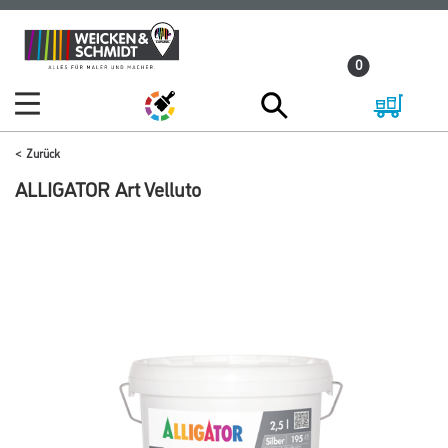
Zum
Zum
Inhalt
Navigationsmenü
0
springen
springen
Zurück
ALLIGATOR Art Velluto