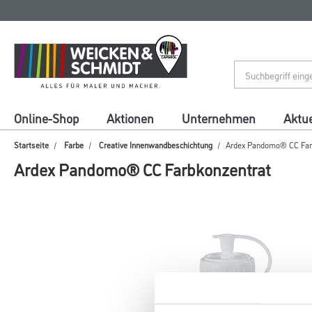
Zum
Zum
Inhalt
Navigationsmenü
springen
springen
Online-Shop
Aktionen
Unternehmen
Aktue
Startseite
Farbe
Creative Innenwandbeschichtung
Ardex Pandomo® CC Far
Ardex Pandomo® CC Farbkonzentrat