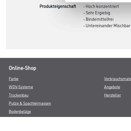
Produkteigenschaft
- Hoch konzentriert
- Sehr Ergiebig
- Bindemittelfrei
- Untereinander Mischbar
Online-Shop
Farbe
Verbrauchsmate
WDV-Systeme
Angebote
Trockenbau
Hersteller
Putze & Spachtelmassen
Bodenbeläge
Wand- & Deckenbeläge
Werkzeug & Maschinen