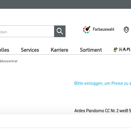
Farbauswahl
lles
Services
Karriere
Sortiment
bkonzentrat
Bitte einloggen, um Preise zu
Ardex Pandomo CC Nr. 2 weiß 5
Art-Nr.:
2001-000798
Zum Einfärben von Pulverförm