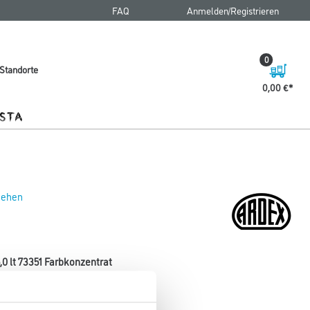
FAQ
Anmelden/Registrieren
0
Standorte
0,00 €
 sehen
,0 lt 73351 Farbkonzentrat
igen Ardex Erzeugnissen.