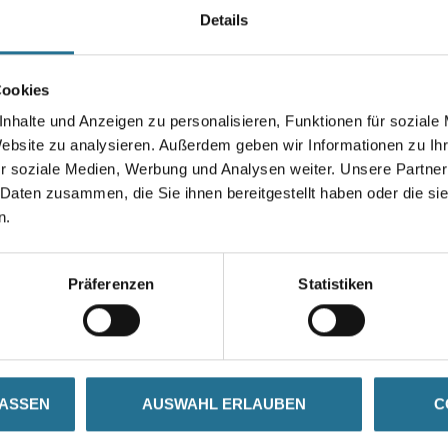
Details
Farbtonbezeichnung
Cookies
nhalte und Anzeigen zu personalisieren, Funktionen für soziale
Website zu analysieren. Außerdem geben wir Informationen zu I
Umrechnungsfaktoren
r soziale Medien, Werbung und Analysen weiter. Unsere Partner
 Daten zusammen, die Sie ihnen bereitgestellt haben oder die s
n.
Präferenzen
Statistiken
SATZINFOS
GEFAHRENHINWEISE
DAT
LASSEN
AUSWAHL ERLAUBEN
C