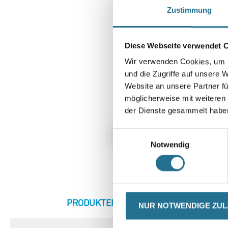
Zustimmung
Diese Webseite verwendet 
Wir verwenden Cookies, um I
und die Zugriffe auf unsere 
Website an unsere Partner fü
möglicherweise mit weiteren
der Dienste gesammelt habe
Einwilligungsauswahl
Notwendig
CURRENT
PRODUKTEIGENSCHAFTEN
ZU
NUR NOTWENDIGE ZU
TAB: