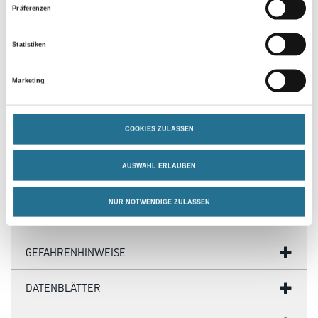
Präferenzen
PRODUKTEIGENSCHAFTEN
Statistiken
Marketing
Produkteigenschaft
- Hoch konzentriert
- Sehr Ergiebig
- Bindemittelfrei
COOKIES ZULASSEN
- Untereinander Mischbar
AUSWAHL ERLAUBEN
NUR NOTWENDIGE ZULASSEN
ZUSATZINFOS
GEFAHRENHINWEISE
DATENBLÄTTER