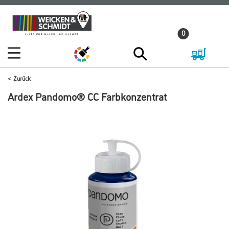
Zum
Zum
Inhalt
Navigationsmenü
0
springen
springen
Zurück
Ardex Pandomo® CC Farbkonzentrat