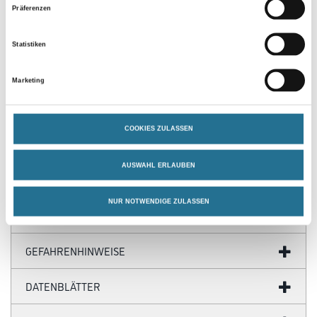
Präferenzen
PRODUKTEIGENSCHAFTEN
Statistiken
Marketing
Produkteigenschaft
- Hoch konzentriert
- Sehr Ergiebig
- Bindemittelfrei
COOKIES ZULASSEN
- Untereinander Mischbar
AUSWAHL ERLAUBEN
NUR NOTWENDIGE ZULASSEN
ZUSATZINFOS
GEFAHRENHINWEISE
DATENBLÄTTER