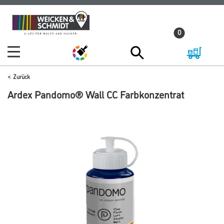
Zum
Zum
Inhalt
Navigationsmenü
0
springen
springen
Zurück
Ardex Pandomo® Wall CC Farbkonzentrat