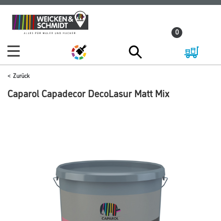
Zum
Zum
Inhalt
Navigationsmenü
0
springen
springen
Zurück
Caparol Capadecor DecoLasur Matt Mix