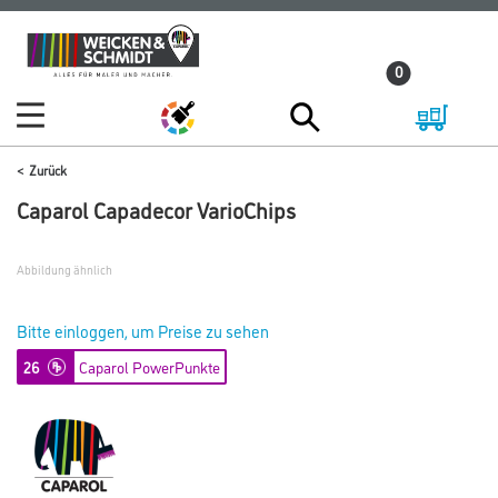
Zum
Zum
Inhalt
Navigationsmenü
0
springen
springen
Zurück
Caparol Capadecor VarioChips