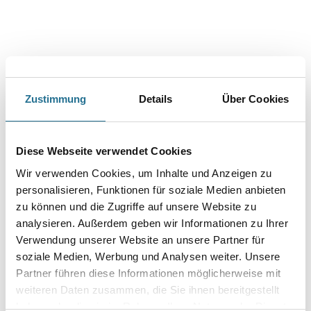
Caparol Capadecor VarioChips 5,0 kg Nr.60
Art-Nr.:
1001-000524
Mehrfarbiges Gestaltungskonzept auf Chipsbasis. Wegen der besonderen
wirtschaftlichen und optischen Eigenschaften ideal für
Renovierungen von Treppenhäusern, z.B. auch auf Glasgewebe,
Zustimmung
Details
Über Cookies
Rauhfaser etc.
Farbtonbezeichnung
Diese Webseite verwendet Cookies
Wir verwenden Cookies, um Inhalte und Anzeigen zu
Gebinde
personalisieren, Funktionen für soziale Medien anbieten
zu können und die Zugriffe auf unsere Website zu
analysieren. Außerdem geben wir Informationen zu Ihrer
Verwendung unserer Website an unsere Partner für
soziale Medien, Werbung und Analysen weiter. Unsere
Partner führen diese Informationen möglicherweise mit
Umrechnungsfaktoren
weiteren Daten zusammen, die Sie ihnen bereitgestellt
haben oder die sie im Rahmen Ihrer Nutzung der Dienste