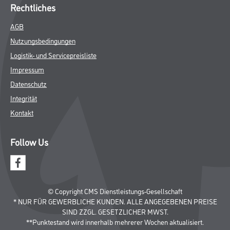
Putze & Spachtelmassen
Bodenbeläge
Wand- & Deckenbeläge
Werkzeug & Maschinen
Verbrauchsmaterialien
Angebote
Hersteller
Über Uns
Unternehmen
Aktuelles
Service
Karriere
Sortiment
FAQ