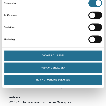
Notwendig
Präferenzen
Statistiken
Marketing
PRODUKTEIGENSCHAFTEN
Produkteigenschaft
COOKIES ZULASSEN
- Einfache und wirtschaftliche Verarbeitung
- Alkalibeständig
- Bestmöglich lichtecht
AUSWAHL ERLAUBEN
- Schwer entflammbar im System nach DIN 4102, B1
NUR NOTWENDIGE ZULASSEN
Verarbeitungstemp./Luftfeuchte
Mindestens +5 °C für Umluft und Untergrund.
Verbrauch
- 200 g/m² bei wiederaufnahme des Overspray