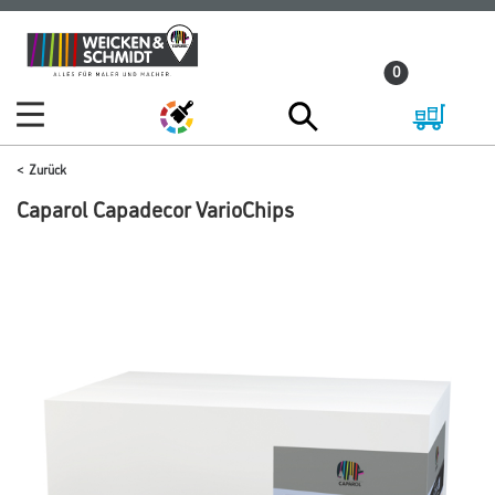
Zum
Zum
Inhalt
Navigationsmenü
0
springen
springen
Zurück
Caparol Capadecor VarioChips