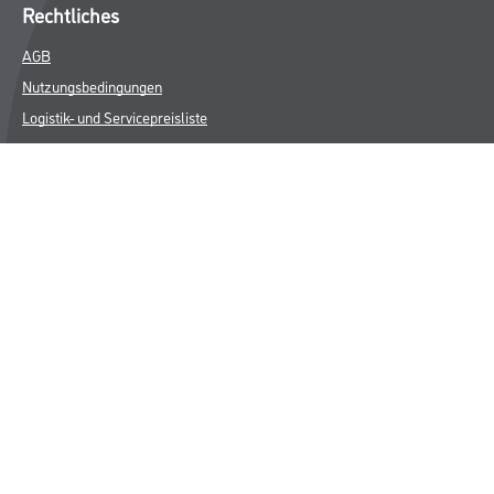
Rechtliches
AGB
Nutzungsbedingungen
Logistik- und Servicepreisliste
Impressum
Datenschutz
Integrität
Kontakt
Follow Us
© Copyright CMS Dienstleistungs-Gesellschaft
* NUR FÜR GEWERBLICHE KUNDEN. ALLE ANGEGEBENEN PREISE
SIND ZZGL. GESETZLICHER MWST.
**Punktestand wird innerhalb mehrerer Wochen aktualisiert.